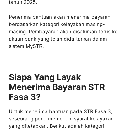
tahun 2025.
Penerima bantuan akan menerima bayaran
berdasarkan kategori kelayakan masing-
masing. Pembayaran akan disalurkan terus ke
akaun bank yang telah didaftarkan dalam
sistem MySTR.
Siapa Yang Layak
Menerima Bayaran STR
Fasa 3?
Untuk menerima bantuan pada STR Fasa 3,
seseorang perlu memenuhi syarat kelayakan
yang ditetapkan. Berikut adalah kategori