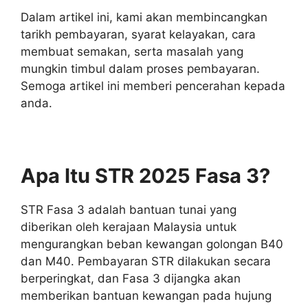
Dalam artikel ini, kami akan membincangkan
tarikh pembayaran, syarat kelayakan, cara
membuat semakan, serta masalah yang
mungkin timbul dalam proses pembayaran.
Semoga artikel ini memberi pencerahan kepada
anda.
Apa Itu STR 2025 Fasa 3?
STR Fasa 3 adalah bantuan tunai yang
diberikan oleh kerajaan Malaysia untuk
mengurangkan beban kewangan golongan B40
dan M40. Pembayaran STR dilakukan secara
berperingkat, dan Fasa 3 dijangka akan
memberikan bantuan kewangan pada hujung