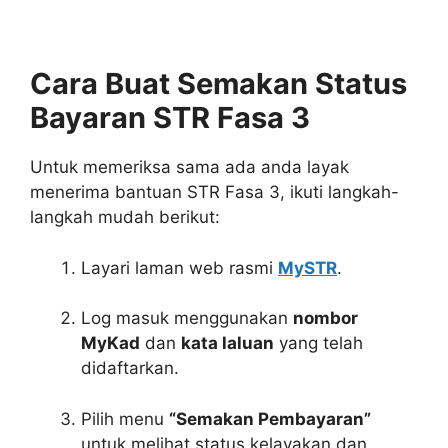
Cara Buat Semakan Status
Bayaran STR Fasa 3
Untuk memeriksa sama ada anda layak
menerima bantuan STR Fasa 3, ikuti langkah-
langkah mudah berikut:
Layari laman web rasmi
MySTR
.
Log masuk menggunakan
nombor
MyKad
dan
kata laluan
yang telah
didaftarkan.
Pilih menu
“Semakan Pembayaran”
untuk melihat status kelayakan dan