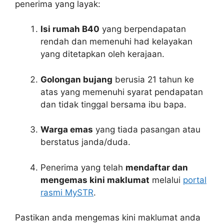
penerima yang layak:
Isi rumah B40
yang berpendapatan
rendah dan memenuhi had kelayakan
yang ditetapkan oleh kerajaan.
Golongan bujang
berusia 21 tahun ke
atas yang memenuhi syarat pendapatan
dan tidak tinggal bersama ibu bapa.
Warga emas
yang tiada pasangan atau
berstatus janda/duda.
Penerima yang telah
mendaftar dan
mengemas kini maklumat
melalui
portal
rasmi MySTR
.
Pastikan anda mengemas kini maklumat anda