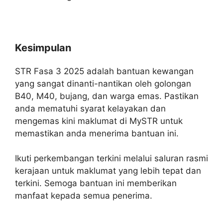
Kesimpulan
STR Fasa 3 2025 adalah bantuan kewangan
yang sangat dinanti-nantikan oleh golongan
B40, M40, bujang, dan warga emas. Pastikan
anda mematuhi syarat kelayakan dan
mengemas kini maklumat di MySTR untuk
memastikan anda menerima bantuan ini.
Ikuti perkembangan terkini melalui saluran rasmi
kerajaan untuk maklumat yang lebih tepat dan
terkini. Semoga bantuan ini memberikan
manfaat kepada semua penerima.