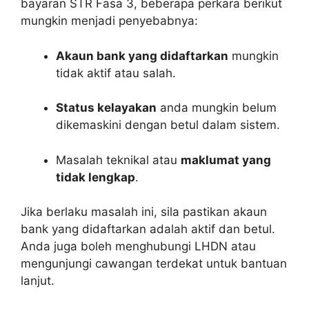
bayaran STR Fasa 3, beberapa perkara berikut
mungkin menjadi penyebabnya:
Akaun bank yang didaftarkan
mungkin
tidak aktif atau salah.
Status kelayakan
anda mungkin belum
dikemaskini dengan betul dalam sistem.
Masalah teknikal atau
maklumat yang
tidak lengkap
.
Jika berlaku masalah ini, sila pastikan akaun
bank yang didaftarkan adalah aktif dan betul.
Anda juga boleh menghubungi LHDN atau
mengunjungi cawangan terdekat untuk bantuan
lanjut.