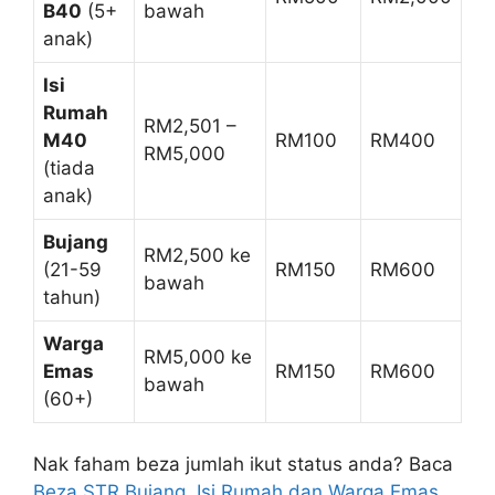
B40
(5+
bawah
anak)
Isi
Rumah
RM2,501 –
M40
RM100
RM400
RM5,000
(tiada
anak)
Bujang
RM2,500 ke
(21-59
RM150
RM600
bawah
tahun)
Warga
RM5,000 ke
Emas
RM150
RM600
bawah
(60+)
Nak faham beza jumlah ikut status anda? Baca
Beza STR Bujang, Isi Rumah dan Warga Emas