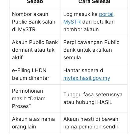
Sebab
Cara Selesai
Nombor akaun
Log masuk ke
portal
Public Bank salah
MySTR
dan betulkan
di MySTR
nombor akaun
Akaun Public Bank
Pergi cawangan Public
dormant atau tak
Bank untuk aktifkan
aktif
semula
e-Filing LHDN
Hantar segera di
belum dihantar
mytax.hasil.gov.my
Permohonan
Tunggu fasa seterusnya
masih “Dalam
atau hubungi HASiL
Proses”
Akaun atas nama
Akaun mesti di bawah
orang lain
nama pemohon sendiri