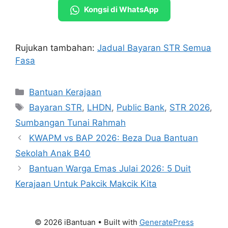
Kongsi di WhatsApp
Rujukan tambahan:
Jadual Bayaran STR Semua
Fasa
Categories
Bantuan Kerajaan
Tags
Bayaran STR
,
LHDN
,
Public Bank
,
STR 2026
,
Sumbangan Tunai Rahmah
KWAPM vs BAP 2026: Beza Dua Bantuan
Sekolah Anak B40
Bantuan Warga Emas Julai 2026: 5 Duit
Kerajaan Untuk Pakcik Makcik Kita
© 2026 iBantuan
• Built with
GeneratePress