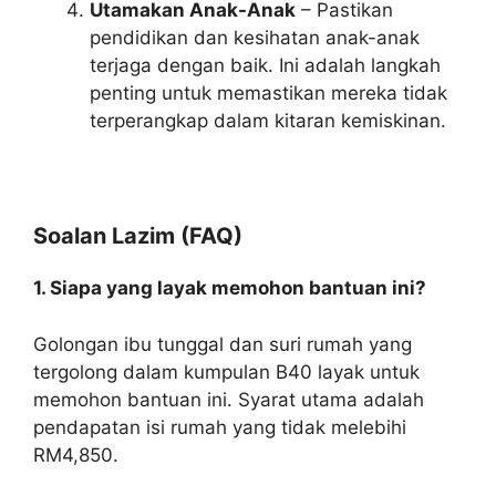
Utamakan Anak-Anak
– Pastikan
pendidikan dan kesihatan anak-anak
terjaga dengan baik. Ini adalah langkah
penting untuk memastikan mereka tidak
terperangkap dalam kitaran kemiskinan.
Soalan Lazim (FAQ)
1. Siapa yang layak memohon bantuan ini?
Golongan ibu tunggal dan suri rumah yang
tergolong dalam kumpulan B40 layak untuk
memohon bantuan ini. Syarat utama adalah
pendapatan isi rumah yang tidak melebihi
RM4,850.