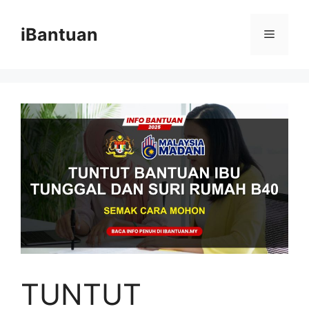
Skip
to
iBantuan
Menu
content
TUNTUT