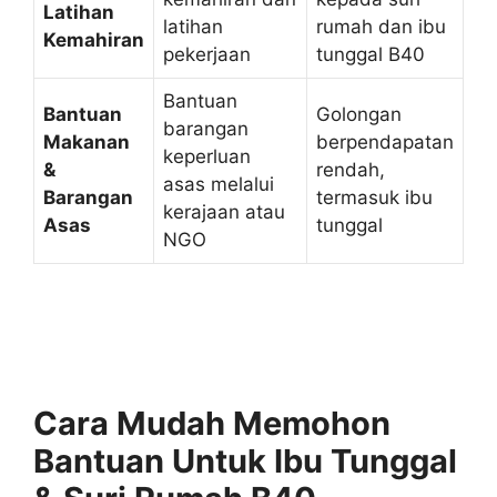
Latihan
latihan
rumah dan ibu
Kemahiran
pekerjaan
tunggal B40
Bantuan
Bantuan
Golongan
barangan
Makanan
berpendapatan
keperluan
&
rendah,
asas melalui
Barangan
termasuk ibu
kerajaan atau
Asas
tunggal
NGO
Cara Mudah Memohon
Bantuan Untuk Ibu Tunggal