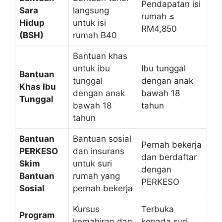
Pendapatan isi
Sara
langsung
rumah ≤
Hidup
untuk isi
RM4,850
(BSH)
rumah B40
Bantuan khas
untuk ibu
Ibu tunggal
Bantuan
tunggal
dengan anak
Khas Ibu
dengan anak
bawah 18
Tunggal
bawah 18
tahun
tahun
Bantuan
Bantuan sosial
Pernah bekerja
PERKESO
dan insurans
dan berdaftar
Skim
untuk suri
dengan
Bantuan
rumah yang
PERKESO
Sosial
pernah bekerja
Kursus
Terbuka
Program
kemahiran dan
kepada suri