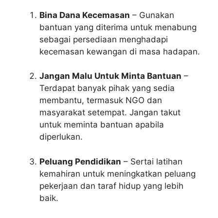
Bina Dana Kecemasan
– Gunakan
bantuan yang diterima untuk menabung
sebagai persediaan menghadapi
kecemasan kewangan di masa hadapan.
Jangan Malu Untuk Minta Bantuan
–
Terdapat banyak pihak yang sedia
membantu, termasuk NGO dan
masyarakat setempat. Jangan takut
untuk meminta bantuan apabila
diperlukan.
Peluang Pendidikan
– Sertai latihan
kemahiran untuk meningkatkan peluang
pekerjaan dan taraf hidup yang lebih
baik.