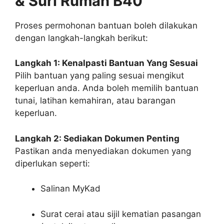
& Suri Rumah B40
Proses permohonan bantuan boleh dilakukan
dengan langkah-langkah berikut:
Langkah 1: Kenalpasti Bantuan Yang Sesuai
Pilih bantuan yang paling sesuai mengikut
keperluan anda. Anda boleh memilih bantuan
tunai, latihan kemahiran, atau barangan
keperluan.
Langkah 2: Sediakan Dokumen Penting
Pastikan anda menyediakan dokumen yang
diperlukan seperti:
Salinan MyKad
Surat cerai atau sijil kematian pasangan