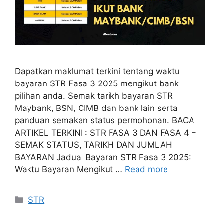
Dapatkan maklumat terkini tentang waktu
bayaran STR Fasa 3 2025 mengikut bank
pilihan anda. Semak tarikh bayaran STR
Maybank, BSN, CIMB dan bank lain serta
panduan semakan status permohonan. BACA
ARTIKEL TERKINI : STR FASA 3 DAN FASA 4 –
SEMAK STATUS, TARIKH DAN JUMLAH
BAYARAN Jadual Bayaran STR Fasa 3 2025:
Waktu Bayaran Mengikut …
Read more
Categories
STR