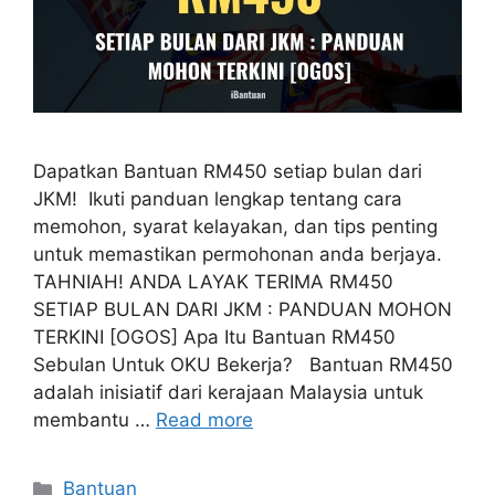
Dapatkan Bantuan RM450 setiap bulan dari
JKM! Ikuti panduan lengkap tentang cara
memohon, syarat kelayakan, dan tips penting
untuk memastikan permohonan anda berjaya.
TAHNIAH! ANDA LAYAK TERIMA RM450
SETIAP BULAN DARI JKM : PANDUAN MOHON
TERKINI [OGOS] Apa Itu Bantuan RM450
Sebulan Untuk OKU Bekerja? Bantuan RM450
adalah inisiatif dari kerajaan Malaysia untuk
membantu …
Read more
Categories
Bantuan