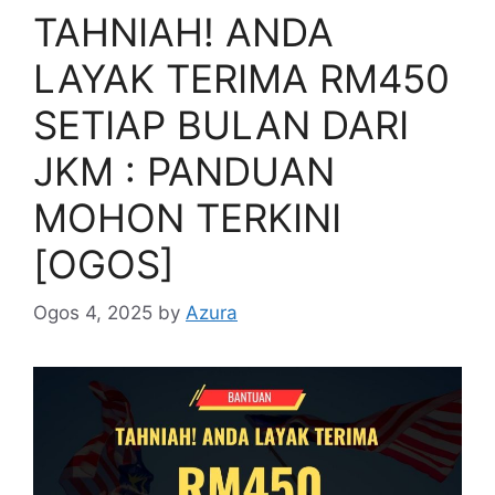
TAHNIAH! ANDA
LAYAK TERIMA RM450
SETIAP BULAN DARI
JKM : PANDUAN
MOHON TERKINI
[OGOS]
Ogos 4, 2025
by
Azura