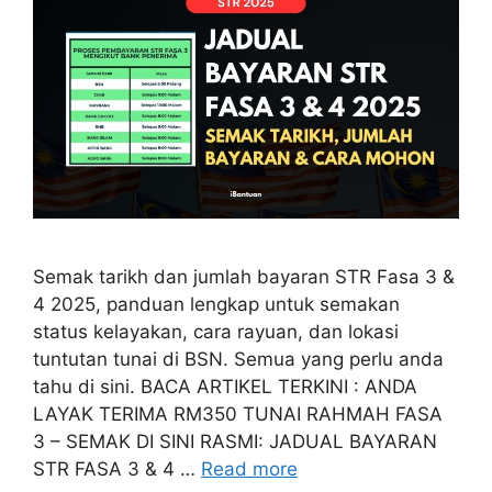
Semak tarikh dan jumlah bayaran STR Fasa 3 &
4 2025, panduan lengkap untuk semakan
status kelayakan, cara rayuan, dan lokasi
tuntutan tunai di BSN. Semua yang perlu anda
tahu di sini. BACA ARTIKEL TERKINI : ANDA
LAYAK TERIMA RM350 TUNAI RAHMAH FASA
3 – SEMAK DI SINI RASMI: JADUAL BAYARAN
STR FASA 3 & 4 …
Read more