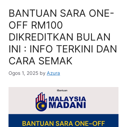
BANTUAN SARA ONE-
OFF RM100
DIKREDITKAN BULAN
INI : INFO TERKINI DAN
CARA SEMAK
Ogos 1, 2025
by
Azura