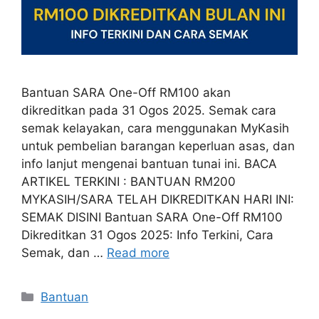
Bantuan SARA One-Off RM100 akan
dikreditkan pada 31 Ogos 2025. Semak cara
semak kelayakan, cara menggunakan MyKasih
untuk pembelian barangan keperluan asas, dan
info lanjut mengenai bantuan tunai ini. BACA
ARTIKEL TERKINI : BANTUAN RM200
MYKASIH/SARA TELAH DIKREDITKAN HARI INI:
SEMAK DISINI Bantuan SARA One-Off RM100
Dikreditkan 31 Ogos 2025: Info Terkini, Cara
Semak, dan …
Read more
Categories
Bantuan