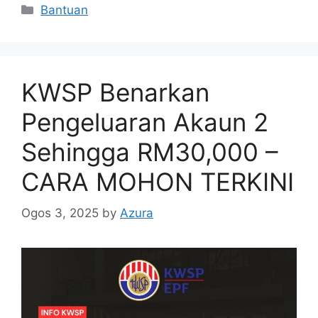
Categories
Bantuan
KWSP Benarkan
Pengeluaran Akaun 2
Sehingga RM30,000 –
CARA MOHON TERKINI
Ogos 3, 2025
by
Azura