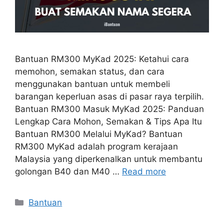
Bantuan RM300 MyKad 2025: Ketahui cara
memohon, semakan status, dan cara
menggunakan bantuan untuk membeli
barangan keperluan asas di pasar raya terpilih.
Bantuan RM300 Masuk MyKad 2025: Panduan
Lengkap Cara Mohon, Semakan & Tips Apa Itu
Bantuan RM300 Melalui MyKad? Bantuan
RM300 MyKad adalah program kerajaan
Malaysia yang diperkenalkan untuk membantu
golongan B40 dan M40 …
Read more
Categories
Bantuan