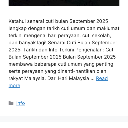
Ketahui senarai cuti bulan September 2025
lengkap dengan tarikh cuti umum dan maklumat
terkini mengenai hari perayaan, cuti sekolah,
dan banyak lagi! Senarai Cuti Bulan September
2025: Tarikh dan Info Terkini Pengenalan: Cuti
Bulan September 2025 Bulan September 2025
membawa beberapa cuti umum yang penting
serta perayaan yang dinanti-nantikan oleh
rakyat Malaysia. Dari Hari Malaysia …
Read
more
Categories
Info