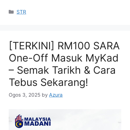
Categories
STR
[TERKINI] RM100 SARA
One-Off Masuk MyKad
– Semak Tarikh & Cara
Tebus Sekarang!
Ogos 3, 2025
by
Azura