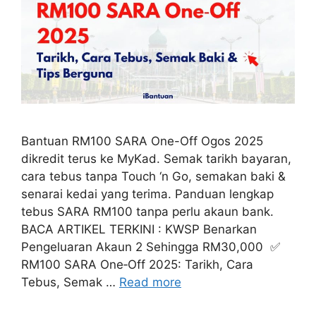
Bantuan RM100 SARA One-Off Ogos 2025
dikredit terus ke MyKad. Semak tarikh bayaran,
cara tebus tanpa Touch ‘n Go, semakan baki &
senarai kedai yang terima. Panduan lengkap
tebus SARA RM100 tanpa perlu akaun bank.
BACA ARTIKEL TERKINI : KWSP Benarkan
Pengeluaran Akaun 2 Sehingga RM30,000 ✅
RM100 SARA One‑Off 2025: Tarikh, Cara
Tebus, Semak …
Read more