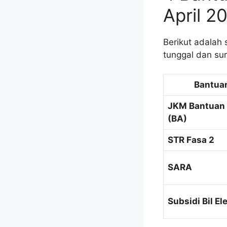
April 2
Berikut adalah
tunggal dan sur
Bantua
JKM Bantuan
(BA)
STR Fasa 2
SARA
Subsidi Bil El