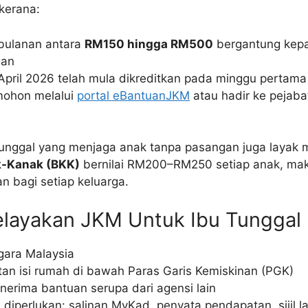
kerana:
bulanan antara
RM150 hingga RM500
bergantung kepa
gan
April 2026 telah mula dikreditkan pada minggu pertama 
mohon melalui
portal eBantuanJKM
atau hadir ke pejab
 tunggal yang menjaga anak tanpa pasangan juga laya
-Kanak (BKK)
bernilai RM200–RM250 setiap anak, m
n bagi setiap keluarga.
elayakan JKM Untuk Ibu Tunggal
ara Malaysia
an isi rumah di bawah Paras Garis Kemiskinan (PGK)
nerima bantuan serupa dari agensi lain
iperlukan: salinan MyKad, penyata pendapatan, sijil lah