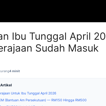
n Ibu Tunggal April 20
Kerajaan Sudah Masuk
kurang
4 minit
Artikel
rajaan Untuk Ibu Tunggal April 2026
JKM (Bantuan Am Persekutuan) — RM150 Hingga RM500