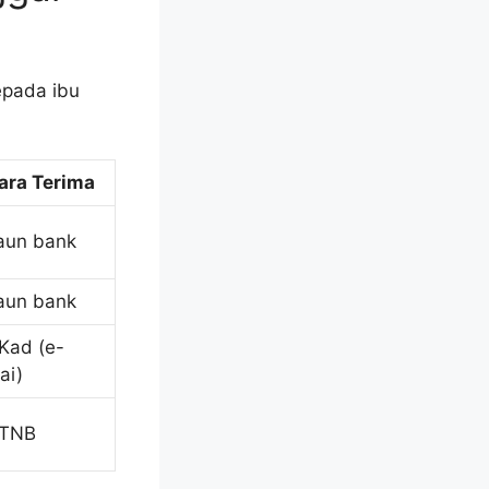
epada ibu
ara Terima
aun bank
aun bank
Kad (e-
ai)
 TNB