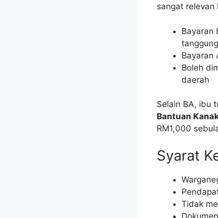
sangat relevan 
Bayaran 
tanggun
Bayaran 
Boleh di
daerah
Selain BA, ibu
Bantuan Kanak
RM1,000 sebula
Syarat K
Warganeg
Pendapat
Tidak me
Dokumen d