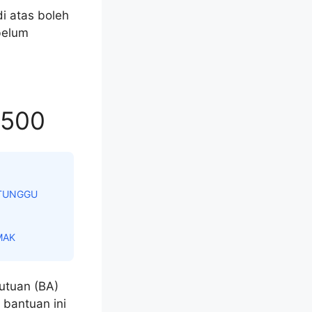
i atas boleh
belum
M500
 TUNGGU
MAK
utuan (BA)
 bantuan ini