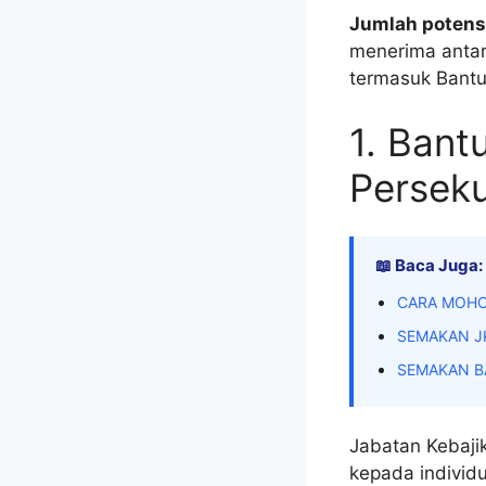
Jumlah potens
menerima anta
termasuk Bantu
1. Ban
Persek
📖 Baca Juga:
CARA MOHO
SEMAKAN J
SEMAKAN B
Jabatan Kebaji
kepada individu