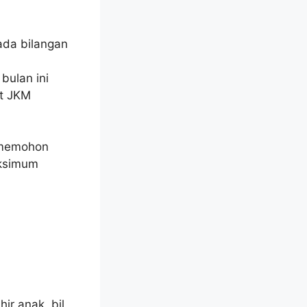
da bilangan
bulan ini
at JKM
k memohon
aksimum
ir anak, bil