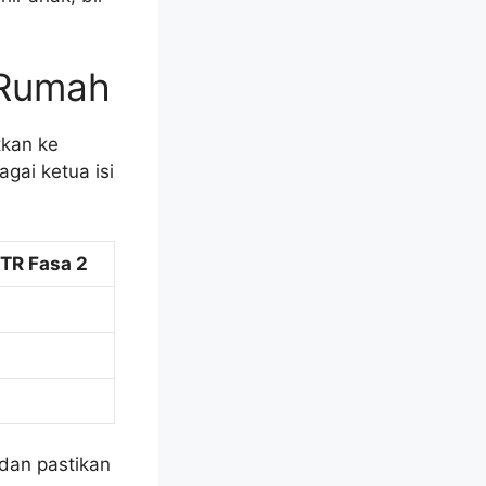
 Rumah
tkan ke
gai ketua isi
TR Fasa 2
dan pastikan