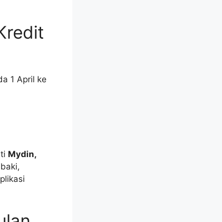
redit
 1 April ke
ti
Mydin,
baki,
plikasi
ulan