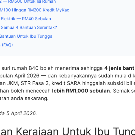
 2 — RM500 Untuk Isi Rumah
M100 Hingga RM200 Kredit MyKad
il Elektrik — RM40 Sebulan
a Semua 4 Bantuan Serentak?
Bantuan Untuk Ibu Tunggal
m (FAQ)
n suri rumah B40 boleh menerima sehingga
4 jenis ban
ulan April 2026 — dan kebanyakannya sudah mula dik
n JKM, STR Fasa 2, kredit SARA hinggalah subsidi bil e
ruhan boleh mencecah
lebih RM1,000 sebulan
. Semak s
aran anda sekarang.
a 5 April 2026.
an Kerajaan Untuk Ibu Tun