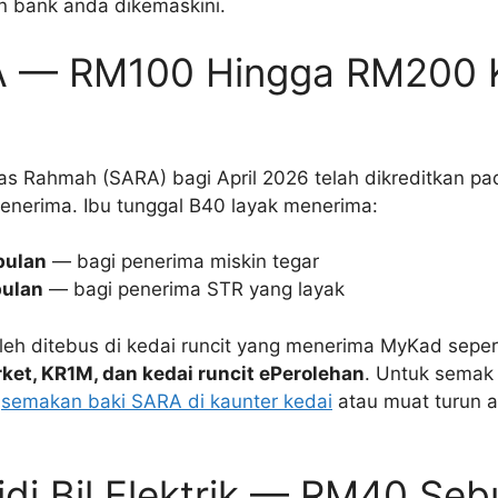
 bank anda dikemaskini.
A — RM100 Hingga RM200 K
 Rahmah (SARA) bagi April 2026 telah dikreditkan pada
nerima. Ibu tunggal B40 layak menerima:
ulan
— bagi penerima miskin tegar
ulan
— bagi penerima STR yang layak
leh ditebus di kedai runcit yang menerima MyKad seper
ket, KR1M, dan kedai runcit ePerolehan
. Untuk semak 
n
semakan baki SARA di kaunter kedai
atau muat turun a
idi Bil Elektrik — RM40 Seb