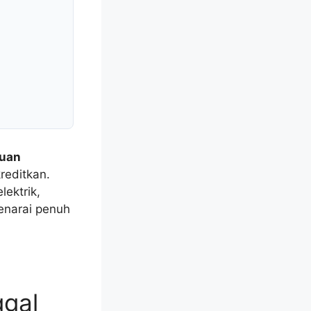
tuan
reditkan.
lektrik,
enarai penuh
ggal