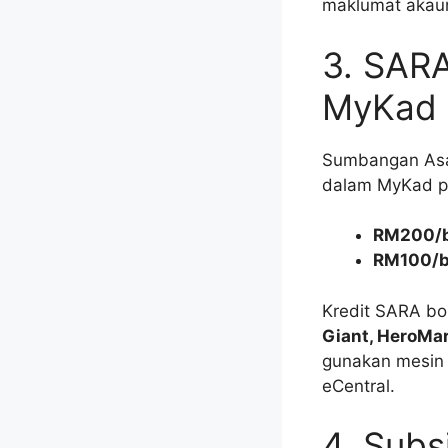
maklumat akaun
3. SAR
MyKad
Sumbangan Asas
dalam MyKad pe
RM200/b
RM100/b
Kredit SARA bo
Giant, HeroMar
gunakan mesi
eCentral.
4. Subs