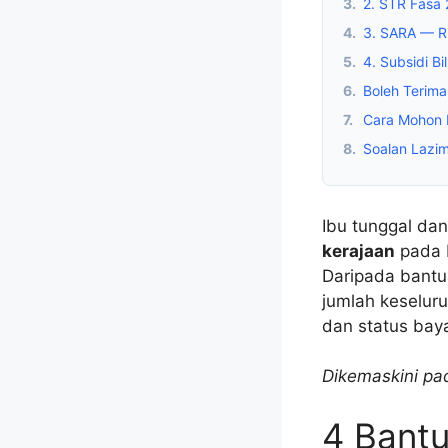
3.
2. STR Fasa
4.
3. SARA — R
5.
4. Subsidi B
6.
Boleh Terim
7.
Cara Mohon 
8.
Soalan Lazi
Ibu tunggal da
kerajaan
pada b
Daripada bantua
jumlah keselu
dan status bay
Dikemaskini pad
4 Bantu