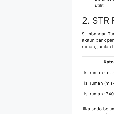
utiliti
2. STR
Sumbangan Tuna
akaun bank pene
rumah, jumlah 
Kate
Isi rumah (mis
Isi rumah (mis
Isi rumah (B40
Jika anda belu