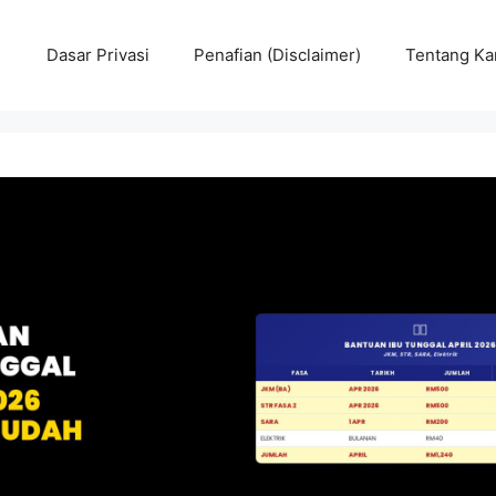
Dasar Privasi
Penafian (Disclaimer)
Tentang Ka