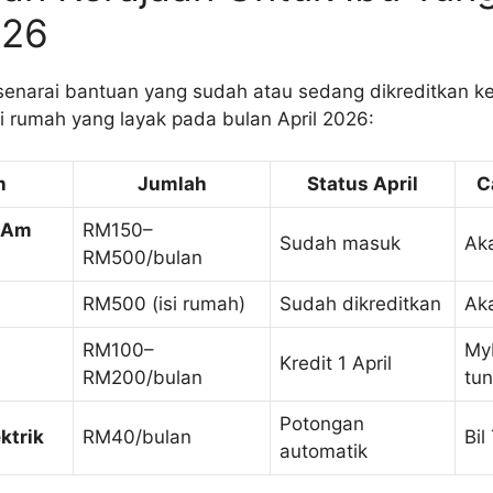
026
 senarai bantuan yang sudah atau sedang dikreditkan k
i rumah yang layak pada bulan April 2026:
n
Jumlah
Status April
C
 Am
RM150–
Sudah masuk
Ak
RM500/bulan
RM500 (isi rumah)
Sudah dikreditkan
Ak
RM100–
My
Kredit 1 April
RM200/bulan
tun
Potongan
ektrik
RM40/bulan
Bil
automatik