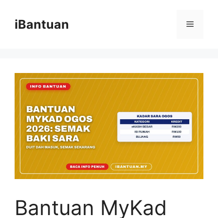
Skip
to
iBantuan
Menu
content
Bantuan MyKad