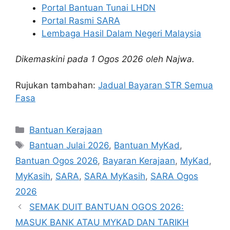
Portal Bantuan Tunai LHDN
Portal Rasmi SARA
Lembaga Hasil Dalam Negeri Malaysia
Dikemaskini pada 1 Ogos 2026 oleh Najwa.
Rujukan tambahan:
Jadual Bayaran STR Semua
Fasa
Categories
Bantuan Kerajaan
Tags
Bantuan Julai 2026
,
Bantuan MyKad
,
Bantuan Ogos 2026
,
Bayaran Kerajaan
,
MyKad
,
MyKasih
,
SARA
,
SARA MyKasih
,
SARA Ogos
2026
SEMAK DUIT BANTUAN OGOS 2026:
MASUK BANK ATAU MYKAD DAN TARIKH