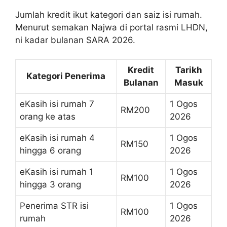
Jumlah kredit ikut kategori dan saiz isi rumah.
Menurut semakan Najwa di portal rasmi LHDN,
ni kadar bulanan SARA 2026.
Kredit
Tarikh
Kategori Penerima
Bulanan
Masuk
eKasih isi rumah 7
1 Ogos
RM200
orang ke atas
2026
eKasih isi rumah 4
1 Ogos
RM150
hingga 6 orang
2026
eKasih isi rumah 1
1 Ogos
RM100
hingga 3 orang
2026
Penerima STR isi
1 Ogos
RM100
rumah
2026