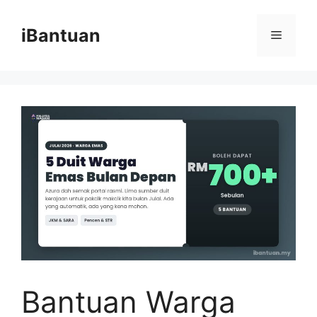
Skip
to
iBantuan
Menu
content
Bantuan Warga