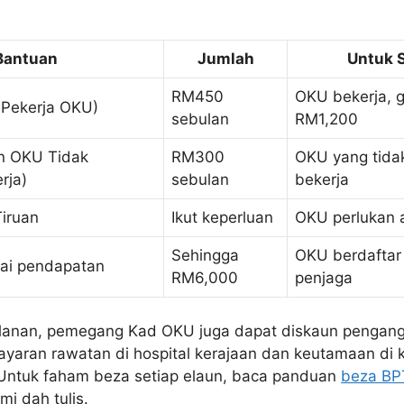
Bantuan
Jumlah
Untuk 
RM450
OKU bekerja, 
 Pekerja OKU)
sebulan
RM1,200
n OKU Tidak
RM300
OKU yang tid
rja)
sebulan
bekerja
Tiruan
Ikut keperluan
OKU perlukan a
Sehingga
OKU berdaftar
ai pendapatan
RM6,000
penjaga
ulanan, pemegang Kad OKU juga dapat diskaun pengan
ayaran rawatan di hospital kerajaan dan keutamaan di 
Untuk faham beza setiap elaun, baca panduan
beza BP
i dah tulis.