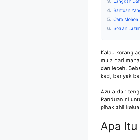
3.
Langkah Daf
4.
Bantuan Yan
5.
Cara Mohon 
6.
Soalan Lazi
Kalau korang a
mula dari mana
dan leceh. Seb
kad, banyak ba
Azura dah teng
Panduan ni unt
pihak ahli kelu
Apa It