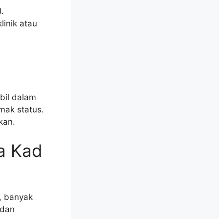
.
inik atau
bil dalam
mak status.
kan.
a Kad
U, banyak
 dan