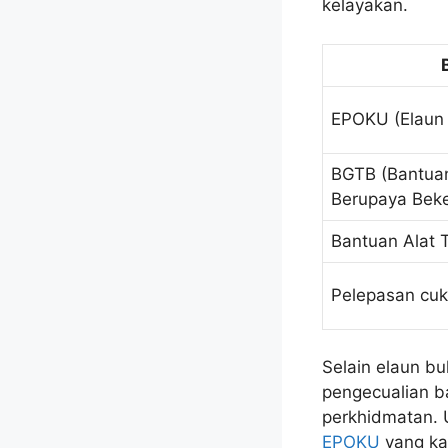
kelayakan.
EPOKU (Elaun
BGTB (Bantua
Berupaya Beke
Bantuan Alat 
Pelepasan cuk
Selain elaun b
pengecualian b
perkhidmatan. 
EPOKU
yang kam