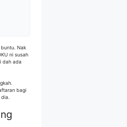
 buntu. Nak
OKU ni susah
i dah ada
ngkah.
ftaran bagi
 dia.
ing