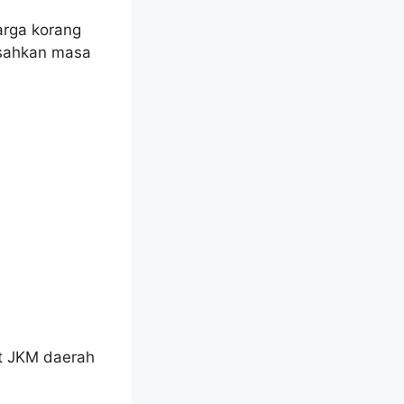
arga korang
 sahkan masa
at JKM daerah