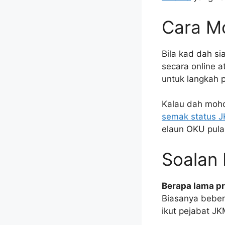
Cara M
Bila kad dah s
secara online 
untuk langkah 
Kalau dah moho
semak status J
elaun OKU pula
Soalan
Berapa lama p
Biasanya beber
ikut pejabat J