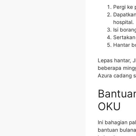
Pergi ke
Dapatkan
hospital.
Isi bora
Sertakan
Hantar b
Lepas hantar, 
beberapa mingg
Azura cadang s
Bantua
OKU
Ini bahagian pa
bantuan bulana