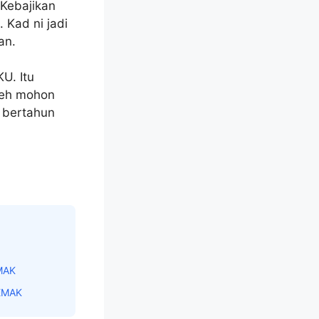
Kebajikan
 Kad ni jadi
an.
U. Itu
leh mohon
 bertahun
MAK
EMAK