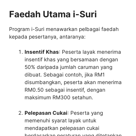
Faedah Utama i-Suri
Program i-Suri menawarkan pelbagai faedah
kepada pesertanya, antaranya:
Insentif Khas
: Peserta layak menerima
insentif khas yang bersamaan dengan
50% daripada jumlah caruman yang
dibuat. Sebagai contoh, jika RM1
disumbangkan, peserta akan menerima
RM0.50 sebagai insentif, dengan
maksimum RM300 setahun.
Pelepasan Cukai
: Peserta yang
memenuhi syarat layak untuk
mendapatkan pelepasan cukai
berdasarkan peraturan yang ditetapkan