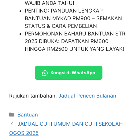
WAJIB ANDA TAHU!
PENTING: PANDUAN LENGKAP
BANTUAN MYKAD RM900 – SEMAKAN
STATUS & CARA PEMBELIAN
PERMOHONAN BAHARU BANTUAN STR
2025 DIBUKA: DAPATKAN RM600
HINGGA RM2500 UNTUK YANG LAYAK!
Kongsi di WhatsApp
Rujukan tambahan:
Jadual Pencen Bulanan
Categories
Bantuan
JADUAL CUTI UMUM DAN CUTI SEKOLAH
OGOS 2025