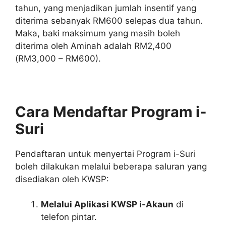
tahun, yang menjadikan jumlah insentif yang
diterima sebanyak RM600 selepas dua tahun.
Maka, baki maksimum yang masih boleh
diterima oleh Aminah adalah RM2,400
(RM3,000 – RM600).
Cara Mendaftar Program i-
Suri
Pendaftaran untuk menyertai Program i-Suri
boleh dilakukan melalui beberapa saluran yang
disediakan oleh KWSP:
Melalui Aplikasi KWSP i-Akaun
di
telefon pintar.