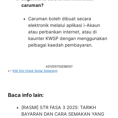
caruman?
Caruman boleh dibuat secara
elektronik melalui aplikasi i-Akaun
atau perbankan internet, atau di
kaunter KWSP dengan menggunakan
pelbagai kaedah pembayaran.
👉
Klik Sini Untuk Sertai Sekarang
Baca info lain:
[RASMI] STR FASA 3 2025: TARIKH
BAYARAN DAN CARA SEMAKAN YANG