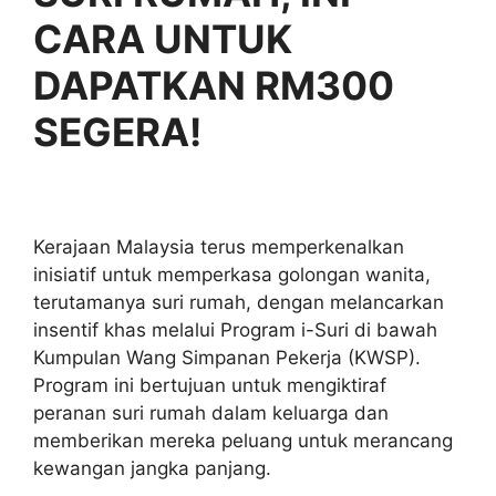
CARA UNTUK
DAPATKAN RM300
SEGERA!
Kerajaan Malaysia terus memperkenalkan
inisiatif untuk memperkasa golongan wanita,
terutamanya suri rumah, dengan melancarkan
insentif khas melalui Program i-Suri di bawah
Kumpulan Wang Simpanan Pekerja (KWSP).
Program ini bertujuan untuk mengiktiraf
peranan suri rumah dalam keluarga dan
memberikan mereka peluang untuk merancang
kewangan jangka panjang.