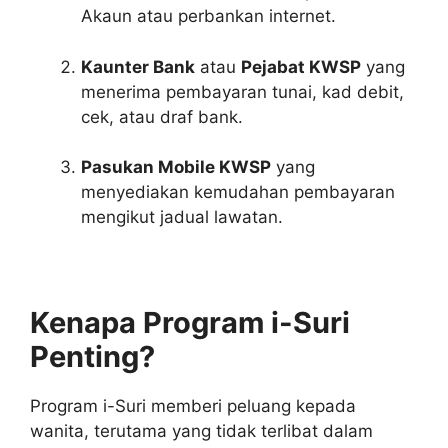
Akaun atau perbankan internet.
Kaunter Bank
atau
Pejabat KWSP
yang
menerima pembayaran tunai, kad debit,
cek, atau draf bank.
Pasukan Mobile KWSP
yang
menyediakan kemudahan pembayaran
mengikut jadual lawatan.
Kenapa Program i-Suri
Penting?
Program i-Suri memberi peluang kepada
wanita, terutama yang tidak terlibat dalam