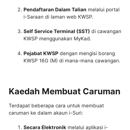
Pendaftaran Dalam Talian
melalui portal
i-Saraan di laman web KWSP.
Self Service Terminal (SST)
di cawangan
KWSP menggunakan MyKad.
Pejabat KWSP
dengan mengisi borang
KWSP 16G (M) di mana-mana cawangan.
Kaedah Membuat Caruman
Terdapat beberapa cara untuk membuat
caruman ke dalam akaun i-Suri:
Secara Elektronik
melalui aplikasi i-