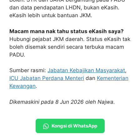
dan data pendapatan LHDN, bukan eKasih.
eKasih lebih untuk bantuan JKM.
Macam mana nak tahu status eKasih saya?
Hubungi pejabat JKM daerah. Status eKasih tak
boleh disemak sendiri secara terbuka macam
PADU.
Sumber rasmi:
Jabatan Kebajikan Masyarakat
,
ICU Jabatan Perdana Menteri
dan
Kementerian
Kewangan
.
Dikemaskini pada 8 Jun 2026 oleh Najwa.
Kongsi di WhatsApp