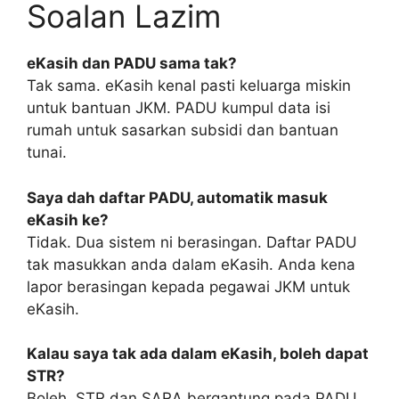
Soalan Lazim
eKasih dan PADU sama tak?
Tak sama. eKasih kenal pasti keluarga miskin
untuk bantuan JKM. PADU kumpul data isi
rumah untuk sasarkan subsidi dan bantuan
tunai.
Saya dah daftar PADU, automatik masuk
eKasih ke?
Tidak. Dua sistem ni berasingan. Daftar PADU
tak masukkan anda dalam eKasih. Anda kena
lapor berasingan kepada pegawai JKM untuk
eKasih.
Kalau saya tak ada dalam eKasih, boleh dapat
STR?
Boleh. STR dan SARA bergantung pada PADU