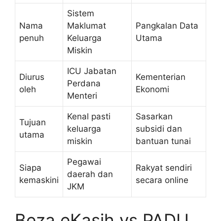
Sistem
Nama
Maklumat
Pangkalan Data
penuh
Keluarga
Utama
Miskin
ICU Jabatan
Diurus
Kementerian
Perdana
oleh
Ekonomi
Menteri
Kenal pasti
Sasarkan
Tujuan
keluarga
subsidi dan
utama
miskin
bantuan tunai
Pegawai
Siapa
Rakyat sendiri
daerah dan
kemaskini
secara online
JKM
Beza eKasih vs PADU