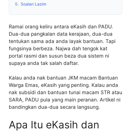
5.
Soalan Lazim
Ramai orang keliru antara eKasih dan PADU.
Dua-dua pangkalan data kerajaan, dua-dua
tentukan sama ada anda layak bantuan. Tapi
fungsinya berbeza. Najwa dah tengok kat
portal rasmi dan susun beza dua sistem ni
supaya anda tak salah daftar.
Kalau anda nak bantuan JKM macam Bantuan
Warga Emas, eKasih yang penting. Kalau anda
nak subsidi dan bantuan tunai macam STR atau
SARA, PADU pula yang main peranan. Artikel ni
bandingkan dua-dua secara langsung.
Apa Itu eKasih dan