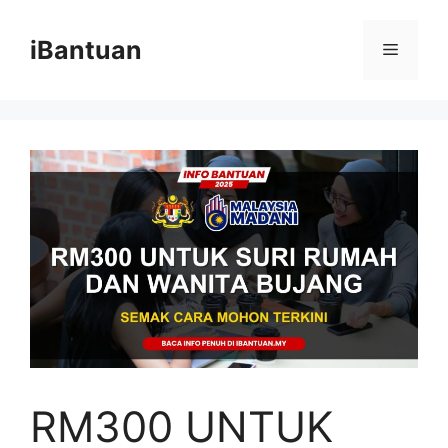
Skip
to
iBantuan
Menu
content
RM300 UNTUK