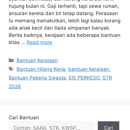
hujung bulan ni. Gaji terhenti, tapi sewa rumah,
ansuran kereta dan bil tetap datang. Perasaan
tu memang menakutkan, lebih lagi kalau korang
ada anak kecil dan tiada simpanan banyak.
Berita baiknya, kerajaan ada beberapa bantuan
khas …
Read more
Categories
Bantuan Kerajaan
Tags
Bantuan Hilang Kerja
,
bantuan kerajaan
,
Bantuan Pekerja Swasta
,
EIS PERKESO
,
STR
2026
Cari Bantuan
Cari