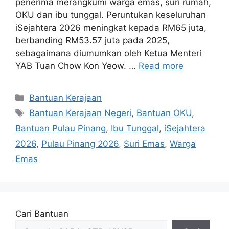
penerima merangkumi warga emas, suri rumah,
OKU dan ibu tunggal. Peruntukan keseluruhan
iSejahtera 2026 meningkat kepada RM65 juta,
berbanding RM53.57 juta pada 2025,
sebagaimana diumumkan oleh Ketua Menteri
YAB Tuan Chow Kon Yeow. …
Read more
Categories
Bantuan Kerajaan
Tags
Bantuan Kerajaan Negeri
,
Bantuan OKU
,
Bantuan Pulau Pinang
,
Ibu Tunggal
,
iSejahtera
2026
,
Pulau Pinang 2026
,
Suri Emas
,
Warga
Emas
Cari Bantuan