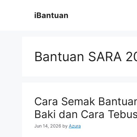
Skip
to
iBantuan
content
Bantuan SARA 2
Cara Semak Bantua
Baki dan Cara Tebu
Jun 14, 2026
by
Azura