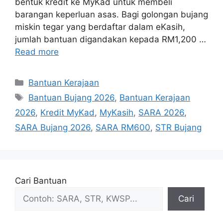
bentuk kredit ke MyKad untuk membeli
barangan keperluan asas. Bagi golongan bujang
miskin tegar yang berdaftar dalam eKasih,
jumlah bantuan digandakan kepada RM1,200 …
Read more
Categories
Bantuan Kerajaan
Tags
Bantuan Bujang 2026
,
Bantuan Kerajaan
2026
,
Kredit MyKad
,
MyKasih
,
SARA 2026
,
SARA Bujang 2026
,
SARA RM600
,
STR Bujang
Cari Bantuan
Cari