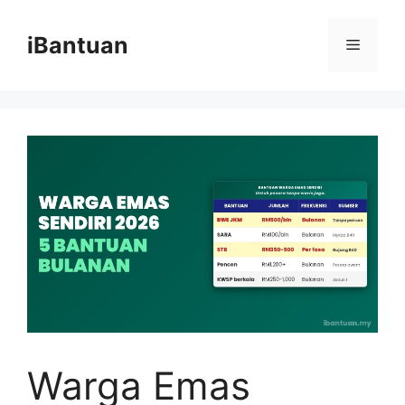
Skip
to
iBantuan
Menu
content
Warga Emas