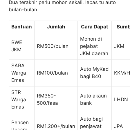
Dua terakhir perlu mohon sekali, lepas tu auto
bulan-bulan.
Bantuan
Jumlah
Cara Dapat
Sumb
Mohon di
BWE
RM500/bulan
pejabat
JKM
JKM
JKM daerah
SARA
Auto MyKad
Warga
RM100/bulan
KKM/H
bagi B40
Emas
STR
RM350-
Auto akaun
Warga
LHDN
500/fasa
bank
Emas
Auto bagi
Pencen
RM1,200+/bulan
penjawat
JPA
Pesara