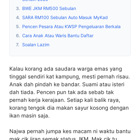
3.
BWE JKM RM500 Sebulan
4.
SARA RM100 Sebulan Auto Masuk MyKad
5.
Pencen Pesara Atau KWSP Pengeluaran Berkala
6.
Cara Anak Atau Waris Bantu Daftar
7.
Soalan Lazim
Kalau korang ada saudara warga emas yang
tinggal sendiri kat kampung, mesti pernah risau.
Anak dah pindah ke bandar. Suami atau isteri
dah tiada. Pencen pun tak ada sebab tak
pernah kerja kerajaan. Setiap kali balik raya,
korang tengok dia makan sayur kosong dengan
ikan masin saja.
Najwa pernah jumpa kes macam ni waktu bantu
mak cik jiran semak status JKM. Mak cik tu