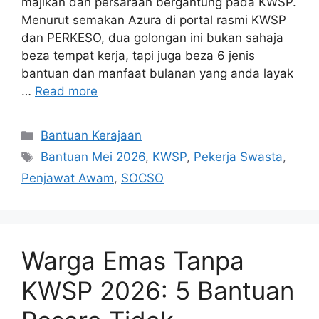
majikan dan persaraan bergantung pada KWSP.
Menurut semakan Azura di portal rasmi KWSP
dan PERKESO, dua golongan ini bukan sahaja
beza tempat kerja, tapi juga beza 6 jenis
bantuan dan manfaat bulanan yang anda layak
…
Read more
Categories
Bantuan Kerajaan
Tags
Bantuan Mei 2026
,
KWSP
,
Pekerja Swasta
,
Penjawat Awam
,
SOCSO
Warga Emas Tanpa
KWSP 2026: 5 Bantuan