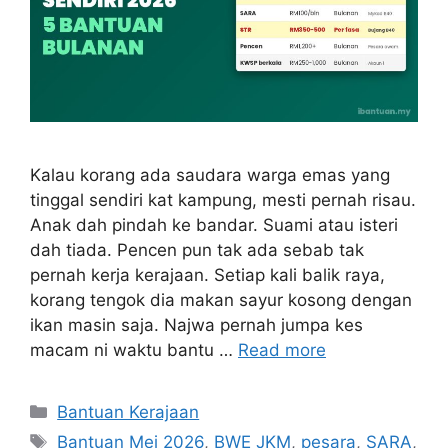
Kalau korang ada saudara warga emas yang
tinggal sendiri kat kampung, mesti pernah risau.
Anak dah pindah ke bandar. Suami atau isteri
dah tiada. Pencen pun tak ada sebab tak
pernah kerja kerajaan. Setiap kali balik raya,
korang tengok dia makan sayur kosong dengan
ikan masin saja. Najwa pernah jumpa kes
macam ni waktu bantu …
Read more
Categories
Bantuan Kerajaan
Tags
Bantuan Mei 2026
,
BWE JKM
,
pesara
,
SARA
,