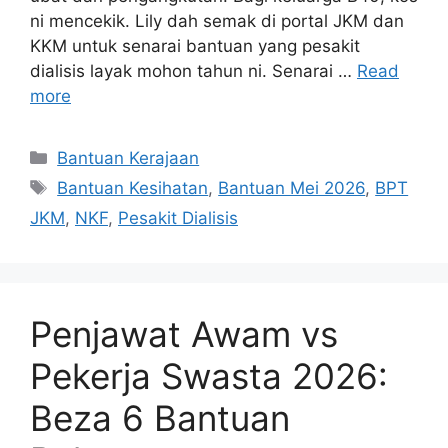
ni mencekik. Lily dah semak di portal JKM dan
KKM untuk senarai bantuan yang pesakit
dialisis layak mohon tahun ni. Senarai …
Read
more
Categories
Bantuan Kerajaan
Tags
Bantuan Kesihatan
,
Bantuan Mei 2026
,
BPT
JKM
,
NKF
,
Pesakit Dialisis
Penjawat Awam vs
Pekerja Swasta 2026:
Beza 6 Bantuan