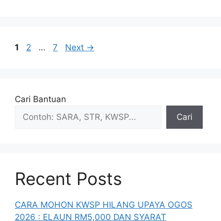
Page
Page
Page
1
2
…
7
Next
→
Cari Bantuan
Cari
Recent Posts
CARA MOHON KWSP HILANG UPAYA OGOS
2026 : ELAUN RM5,000 DAN SYARAT