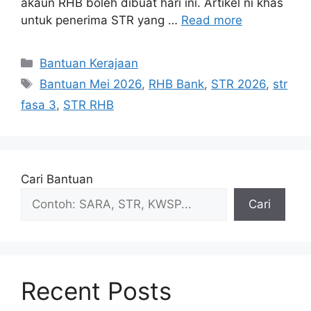
akaun RHB boleh dibuat hari ini. Artikel ni khas
untuk penerima STR yang …
Read more
Categories
Bantuan Kerajaan
Tags
Bantuan Mei 2026
,
RHB Bank
,
STR 2026
,
str
fasa 3
,
STR RHB
Cari Bantuan
Cari
Recent Posts