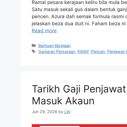
Ramai pesara kerajaan keliru bila mula b
Satu masuk sekali gus dalam bentuk ganj
pencen. Azura dah semak formula rasmi d
jelaskan beza dua duit ni. Faham beza n
Read more
Categories
Bantuan Kerajaan
Tags
Ganjaran Persaraan
,
KWAP
,
Pencen
,
Penjawat
Tarikh Gaji Penjawat
Masuk Akaun
Jun 29, 2026
by
Lily