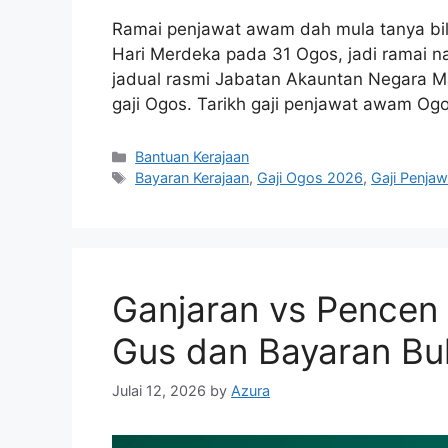
Ramai penjawat awam dah mula tanya bila
Hari Merdeka pada 31 Ogos, jadi ramai 
jadual rasmi Jabatan Akauntan Negara Ma
gaji Ogos. Tarikh gaji penjawat awam Og
Categories
Bantuan Kerajaan
Tags
Bayaran Kerajaan
,
Gaji Ogos 2026
,
Gaji Penja
Ganjaran vs Pencen 
Gus dan Bayaran Bu
Julai 12, 2026
by
Azura