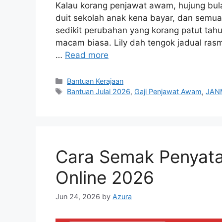
Kalau korang penjawat awam, hujung bulan
duit sekolah anak kena bayar, dan semua 
sedikit perubahan yang korang patut tahu
macam biasa. Lily dah tengok jadual ras
…
Read more
Categories
Bantuan Kerajaan
Tags
Bantuan Julai 2026
,
Gaji Penjawat Awam
,
JAN
Cara Semak Penyata
Online 2026
Jun 24, 2026
by
Azura