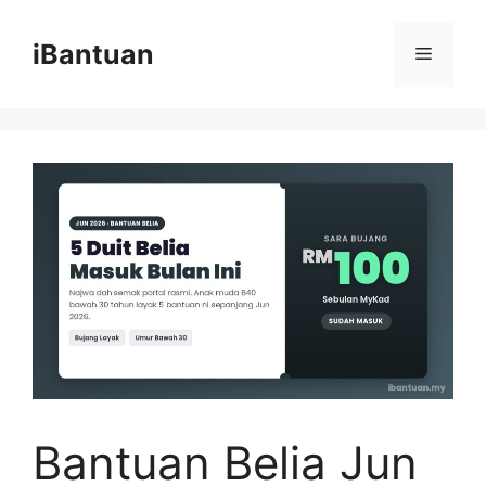
Skip
to
iBantuan
Menu
content
Bantuan Belia Jun