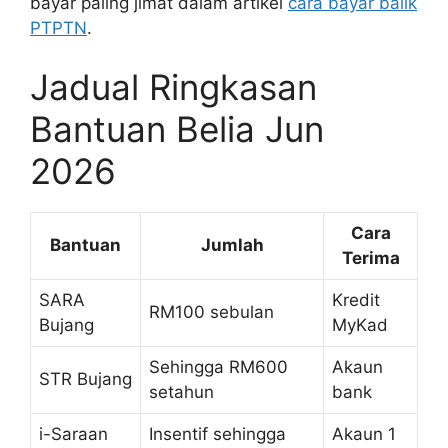
bayar paling jimat dalam artikel
cara bayar balik
PTPTN
.
Jadual Ringkasan
Bantuan Belia Jun
2026
Cara
Bantuan
Jumlah
Terima
SARA
Kredit
RM100 sebulan
Bujang
MyKad
Sehingga RM600
Akaun
STR Bujang
setahun
bank
i-Saraan
Insentif sehingga
Akaun 1