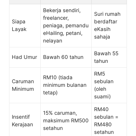
Bekerja sendiri,
Suri rumah
freelancer,
Siapa
berdaftar
peniaga, pemandu
Layak
eKasih
eHailing, petani,
sahaja
nelayan
Bawah 55
Had Umur
Bawah 60 tahun
tahun
RM5
RM10 (tiada
Caruman
sebulan
minimum bulanan
Minimum
(oleh
tetap)
suami)
RM40
15% caruman,
Insentif
sebulan =
maksimum RM500
Kerajaan
RM480
setahun
setahun