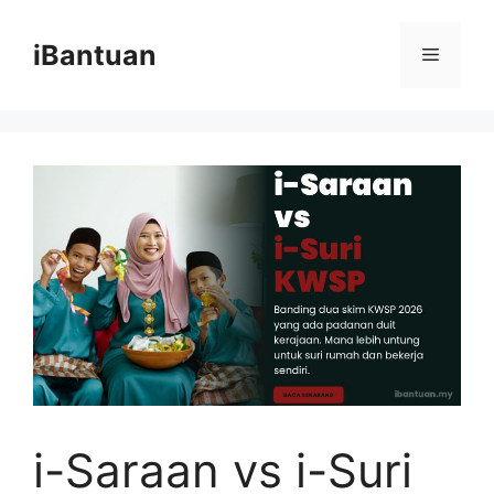
Skip
to
iBantuan
Menu
content
i-Saraan vs i-Suri