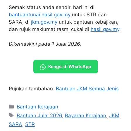
Semak status anda sendiri hari ini di
bantuantunai.hasil.gov.my
untuk STR dan
SARA, di
jkm.gov.my
untuk bantuan kebajikan,
dan rujuk maklumat rasmi cukai di
hasil.gov.my
.
Dikemaskini pada 1 Julai 2026.
Kongsi di WhatsApp
Rujukan tambahan:
Bantuan JKM Semua Jenis
Categories
Bantuan Kerajaan
Tags
Bantuan Julai 2026
,
Bayaran Kerajaan
,
JKM
,
SARA
,
STR