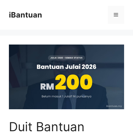
Skip
to
iBantuan
Menu
content
Duit Bantuan