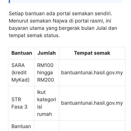
Setiap bantuan ada portal semakan sendiri.
Menurut semakan Najwa di portal rasmi, ini
bayaran utama yang bergerak bulan Julai dan
tempat semak status.
Bantuan
Jumlah
Tempat semak
SARA
RM100
(kredit
hingga
bantuantunai.hasil.gov.my
MyKad)
RM200
Ikut
STR
kategori
bantuantunai.hasil.gov.my
Fasa 3
isi
rumah
Bantuan