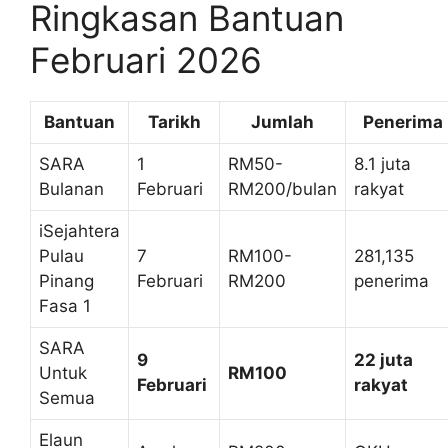
Ringkasan Bantuan
Februari 2026
Bantuan
Tarikh
Jumlah
Penerima
SARA
1
RM50-
8.1 juta
Bulanan
Februari
RM200/bulan
rakyat
iSejahtera
Pulau
7
RM100-
281,135
Pinang
Februari
RM200
penerima
Fasa 1
SARA
9
22 juta
Untuk
RM100
Februari
rakyat
Semua
Elaun