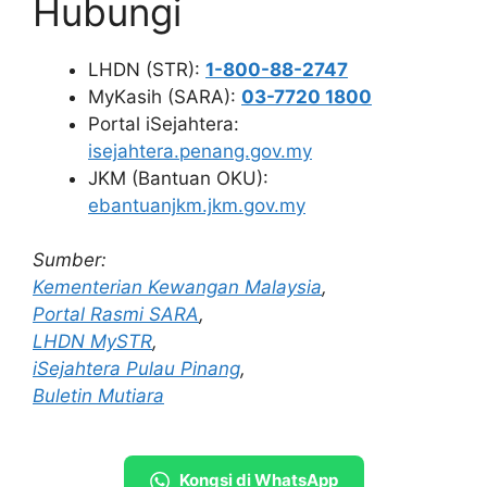
Hubungi
LHDN (STR):
1-800-88-2747
MyKasih (SARA):
03-7720 1800
Portal iSejahtera:
isejahtera.penang.gov.my
JKM (Bantuan OKU):
ebantuanjkm.jkm.gov.my
Sumber:
Kementerian Kewangan Malaysia
,
Portal Rasmi SARA
,
LHDN MySTR
,
iSejahtera Pulau Pinang
,
Buletin Mutiara
Kongsi di WhatsApp