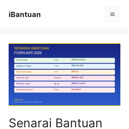
Skip
to
iBantuan
Menu
content
Senarai Bantuan