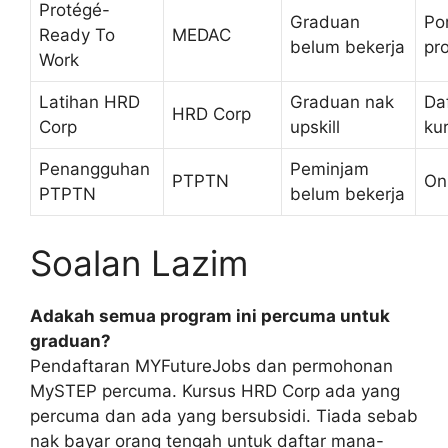
Protégé-
Graduan
Por
Ready To
MEDAC
belum bekerja
pr
Work
Latihan HRD
Graduan nak
Da
HRD Corp
Corp
upskill
ku
Penangguhan
Peminjam
PTPTN
On
PTPTN
belum bekerja
Soalan Lazim
Adakah semua program ini percuma untuk
graduan?
Pendaftaran MYFutureJobs dan permohonan
MySTEP percuma. Kursus HRD Corp ada yang
percuma dan ada yang bersubsidi. Tiada sebab
nak bayar orang tengah untuk daftar mana-