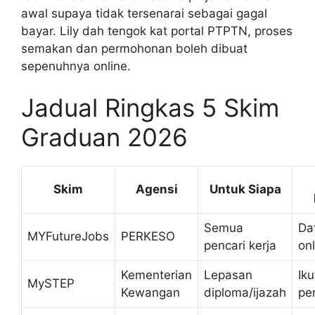
awal supaya tidak tersenarai sebagai gagal
bayar. Lily dah tengok kat portal PTPTN, proses
semakan dan permohonan boleh dibuat
sepenuhnya online.
Jadual Ringkas 5 Skim
Graduan 2026
Skim
Agensi
Untuk Siapa
Semua
Da
MYFutureJobs
PERKESO
pencari kerja
onl
Kementerian
Lepasan
Iku
MySTEP
Kewangan
diploma/ijazah
pe