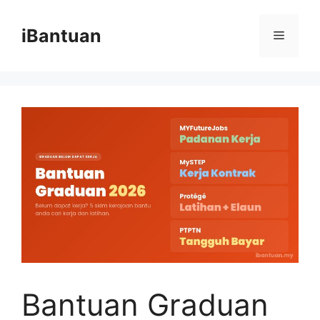
Skip
to
iBantuan
Menu
content
Bantuan Graduan