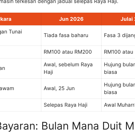
masih terkesan dengan jadual selepas Raya Haji.
rkara
Jun 2026
Julai
an Tunai
Tiada fasa baharu
Fasa 3 dija
RM100 atau RM200
RM100 atau
Awal, sebelum Raya
Hujung bulan
an
Haji
biasa
Hujung bulan
t awam
Awal, 25 Jun
biasa
Selepas Raya Haji
Awal Muhar
Bayaran: Bulan Mana Duit 