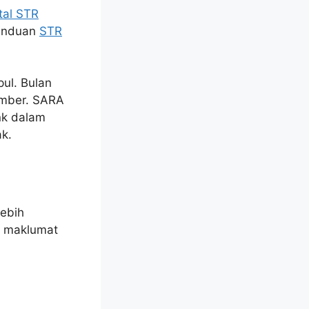
tal STR
panduan
STR
ul. Bulan
sumber. SARA
nk dalam
ak.
lebih
i maklumat