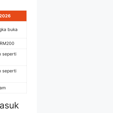
 2026
ngka buka
 RM200
 seperti
 seperti
ram
Masuk