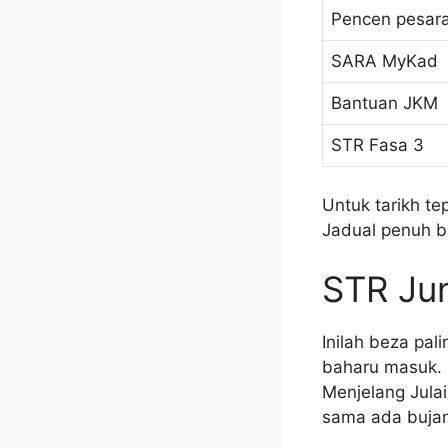
Pencen pesar
SARA MyKad
Bantuan JKM
STR Fasa 3
Untuk tarikh te
Jadual penuh 
STR Jun
Inilah beza pal
baharu masuk. 
Menjelang Jula
sama ada bujan