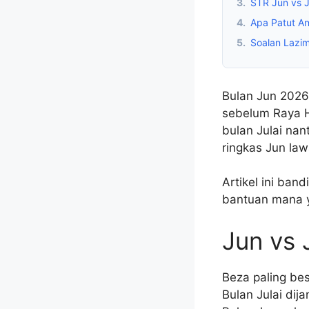
3.
STR Jun vs J
4.
Apa Patut A
5.
Soalan Lazi
Bulan Jun 2026
sebelum Raya H
bulan Julai nan
ringkas Jun la
Artikel ini ban
bantuan mana y
Jun vs 
Beza paling bes
Bulan Julai dij