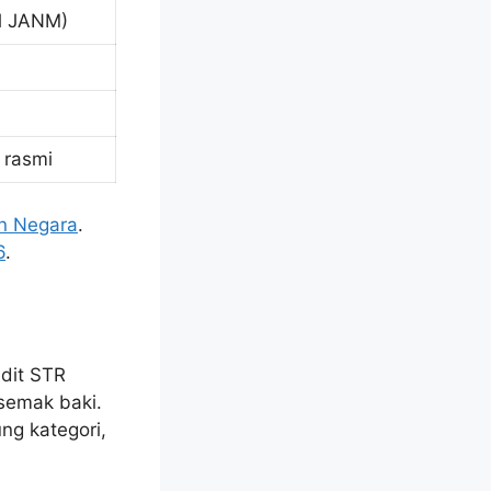
al JANM)
 rasmi
an Negara
.
6
.
edit STR
semak baki.
ng kategori,