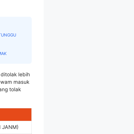
 TUNGGU
MAK
ditolak lebih
t awam masuk
ang tolak
al JANM)