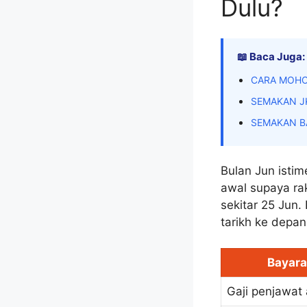
Dulu?
📖 Baca Juga:
CARA MOHO
SEMAKAN J
SEMAKAN B
Bulan Jun istim
awal supaya ra
sekitar 25 Jun. 
tarikh ke depan
Bayar
Gaji penjawa