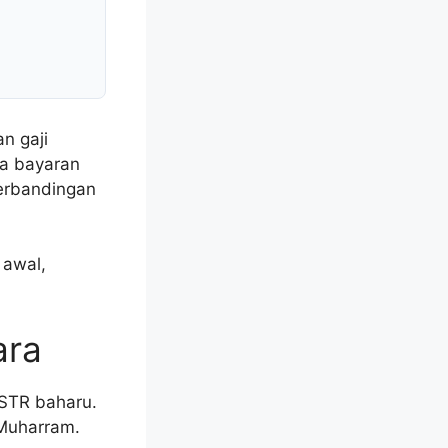
n gaji
za bayaran
perbandingan
 awal,
ara
 STR baharu.
 Muharram.