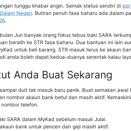
angan tunggu khabar angin. Semak status sendiri di
por
 Dalam Negeri
. Butiran penuh fasa baharu ada dalam 
026
.
, bulan Jun banyak orang fokus tebus baki SARA terkump
uan beralih ke STR fasa baharu. Dua bantuan ini lain 
Kad untuk beli barang. STR masuk terus ke akaun ba
Jadi anda boleh dapat kedua-duanya serentak kalau lay
tut Anda Buat Sekarang
sampai duit tak masuk baru panik. Buat semakan awal 
kan nombor akaun bank betul dan masih aktif. Kemaskin
 nombor telefon.
ki SARA dalam MyKad sebelum masuk Julai.
akaun bank untuk pencen dan gaji masih aktif.