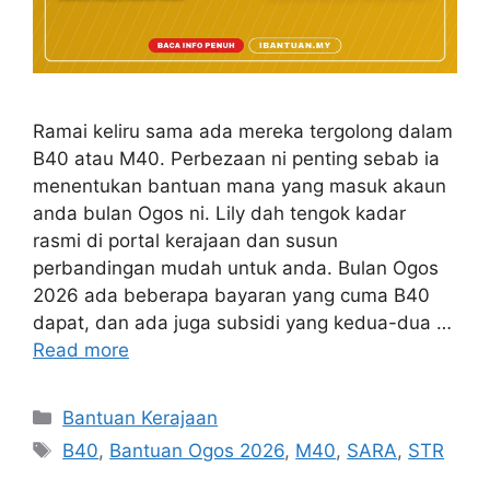
Ramai keliru sama ada mereka tergolong dalam
B40 atau M40. Perbezaan ni penting sebab ia
menentukan bantuan mana yang masuk akaun
anda bulan Ogos ni. Lily dah tengok kadar
rasmi di portal kerajaan dan susun
perbandingan mudah untuk anda. Bulan Ogos
2026 ada beberapa bayaran yang cuma B40
dapat, dan ada juga subsidi yang kedua-dua …
Read more
Categories
Bantuan Kerajaan
Tags
B40
,
Bantuan Ogos 2026
,
M40
,
SARA
,
STR