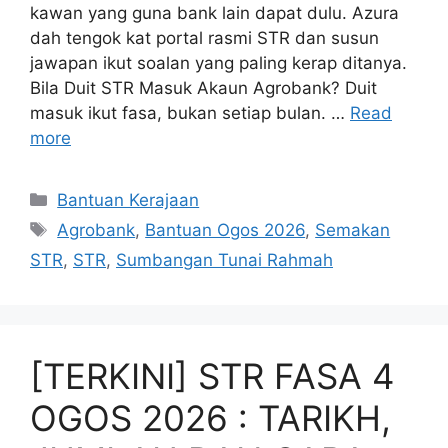
kawan yang guna bank lain dapat dulu. Azura
dah tengok kat portal rasmi STR dan susun
jawapan ikut soalan yang paling kerap ditanya.
Bila Duit STR Masuk Akaun Agrobank? Duit
masuk ikut fasa, bukan setiap bulan. …
Read
more
Categories
Bantuan Kerajaan
Tags
Agrobank
,
Bantuan Ogos 2026
,
Semakan
STR
,
STR
,
Sumbangan Tunai Rahmah
[TERKINI] STR FASA 4
OGOS 2026 : TARIKH,