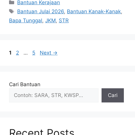
Categories
Bantuan Kerajaan
Tags
Bantuan Julai 2026
,
Bantuan Kanak-Kanak
,
Bapa Tunggal
,
JKM
,
STR
Page
Page
Page
1
2
…
5
Next
→
Cari Bantuan
Cari
Recent Posts