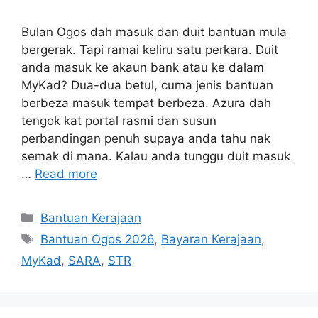
Bulan Ogos dah masuk dan duit bantuan mula
bergerak. Tapi ramai keliru satu perkara. Duit
anda masuk ke akaun bank atau ke dalam
MyKad? Dua-dua betul, cuma jenis bantuan
berbeza masuk tempat berbeza. Azura dah
tengok kat portal rasmi dan susun
perbandingan penuh supaya anda tahu nak
semak di mana. Kalau anda tunggu duit masuk
…
Read more
Categories
Bantuan Kerajaan
Tags
Bantuan Ogos 2026
,
Bayaran Kerajaan
,
MyKad
,
SARA
,
STR