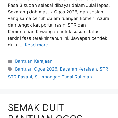
Fasa 3 sudah selesai dibayar dalam Julai lepas.
Sekarang dah masuk Ogos 2026, dan soalan
yang sama penuh dalam ruangan komen. Azura
dah tengok kat portal rasmi STR dan
Kementerian Kewangan untuk susun status
terkini fasa terakhir tahun ini. Jawapan pendek
dulu. …
Read more
Categories
Bantuan Kerajaan
Tags
Bantuan Ogos 2026
,
Bayaran Kerajaan
,
STR
,
STR Fasa 4
,
Sumbangan Tunai Rahmah
SEMAK DUIT