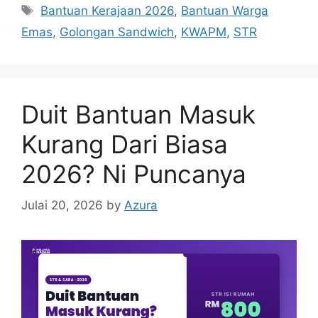
Tags
Bantuan Kerajaan 2026
,
Bantuan Warga
Emas
,
Golongan Sandwich
,
KWAPM
,
STR
Duit Bantuan Masuk
Kurang Dari Biasa
2026? Ni Puncanya
Julai 20, 2026
by
Azura