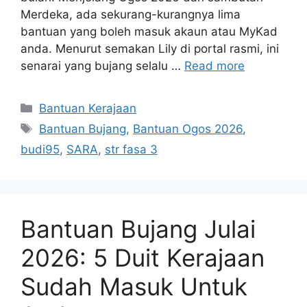
Merdeka, ada sekurang-kurangnya lima
bantuan yang boleh masuk akaun atau MyKad
anda. Menurut semakan Lily di portal rasmi, ini
senarai yang bujang selalu …
Read more
Categories
Bantuan Kerajaan
Tags
Bantuan Bujang
,
Bantuan Ogos 2026
,
budi95
,
SARA
,
str fasa 3
Bantuan Bujang Julai
2026: 5 Duit Kerajaan
Sudah Masuk Untuk