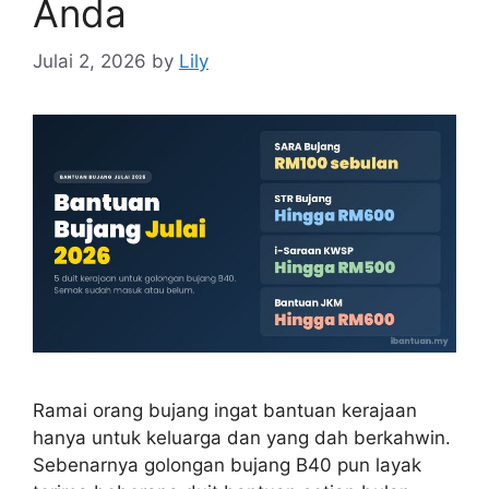
Anda
Julai 2, 2026
by
Lily
Ramai orang bujang ingat bantuan kerajaan
hanya untuk keluarga dan yang dah berkahwin.
Sebenarnya golongan bujang B40 pun layak