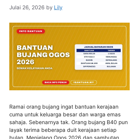
Julai 26, 2026
by
Lily
Ramai orang bujang ingat bantuan kerajaan
cuma untuk keluarga besar dan warga emas
sahaja. Sebenarnya tak. Orang bujang B40 pun
layak terima beberapa duit kerajaan setiap
bulan. Menjelang Ogos 2026 dan sambutan