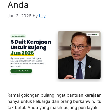
Anda
Jun 3, 2026
by
Lily
Ramai golongan bujang ingat bantuan kerajaan
hanya untuk keluarga dan orang berkahwin. Itu
tak betul. Anda yang masih bujang pun layak