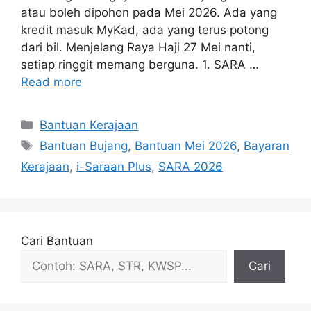
atau boleh dipohon pada Mei 2026. Ada yang
kredit masuk MyKad, ada yang terus potong
dari bil. Menjelang Raya Haji 27 Mei nanti,
setiap ringgit memang berguna. 1. SARA …
Read more
Categories
Bantuan Kerajaan
Tags
Bantuan Bujang
,
Bantuan Mei 2026
,
Bayaran
Kerajaan
,
i-Saraan Plus
,
SARA 2026
Cari Bantuan
Cari