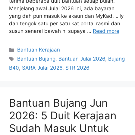
terima beberapa duit bantuan setiap bulan.
Menjelang awal Julai 2026 ini, ada bayaran
yang dah pun masuk ke akaun dan MyKad. Lily
dah tengok satu per satu kat portal rasmi dan
susun senarai bawah ni supaya …
Read more
Categories
Bantuan Kerajaan
Tags
Bantuan Bujang
,
Bantuan Julai 2026
,
Bujang
B40
,
SARA Julai 2026
,
STR 2026
Bantuan Bujang Jun
2026: 5 Duit Kerajaan
Sudah Masuk Untuk