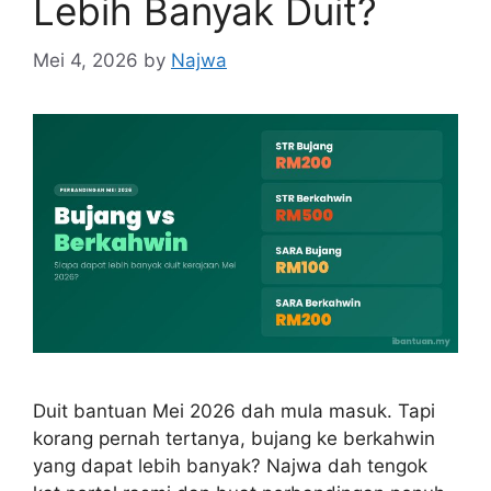
Lebih Banyak Duit?
Mei 4, 2026
by
Najwa
Duit bantuan Mei 2026 dah mula masuk. Tapi
korang pernah tertanya, bujang ke berkahwin
yang dapat lebih banyak? Najwa dah tengok