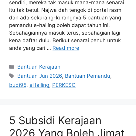
sendiri, mereka tak masuk mana-mana senarai.
Itu tak betul. Najwa dah tengok di portal rasmi
dan ada sekurang-kurangnya 5 bantuan yang
pemandu e-hailing boleh dapat tahun ini.
Sebahagiannya masuk terus, sebahagian lagi
kena daftar dulu. Berikut senarai penuh untuk
anda yang cari …
Read more
Categories
Bantuan Kerajaan
Tags
Bantuan Jun 2026
,
Bantuan Pemandu
,
budi95
,
eHailing
,
PERKESO
5 Subsidi Kerajaan
2026 Yang Boleh Jimat