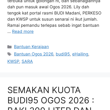
terbuka untuk golongan ni, dan sebahagiannya
dah pun masuk awal Ogos 2026. Lily dah
tengok kat portal rasmi BUDI Madani, PERKESO
dan KWSP untuk susun senarai ni ikut jumlah.
Ramai pemandu terlepas sebab ingat bantuan
…
Read more
Categories
Bantuan Kerajaan
Tags
Bantuan Ogos 2026
,
budi95
,
eHailing
,
KWSP
,
SARA
SEMAKAN KUOTA
BUDI95 OGOS 2026 :