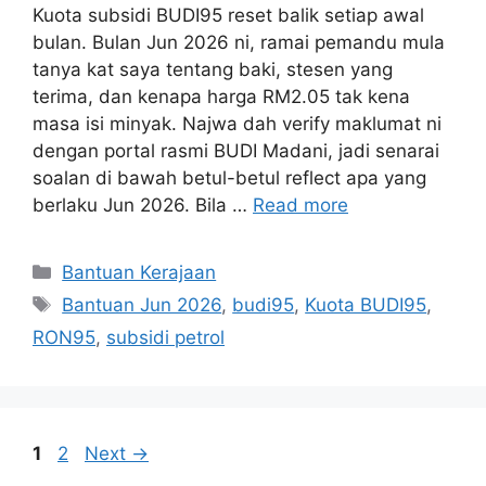
Kuota subsidi BUDI95 reset balik setiap awal
bulan. Bulan Jun 2026 ni, ramai pemandu mula
tanya kat saya tentang baki, stesen yang
terima, dan kenapa harga RM2.05 tak kena
masa isi minyak. Najwa dah verify maklumat ni
dengan portal rasmi BUDI Madani, jadi senarai
soalan di bawah betul-betul reflect apa yang
berlaku Jun 2026. Bila …
Read more
Categories
Bantuan Kerajaan
Tags
Bantuan Jun 2026
,
budi95
,
Kuota BUDI95
,
RON95
,
subsidi petrol
Page
Page
1
2
Next
→