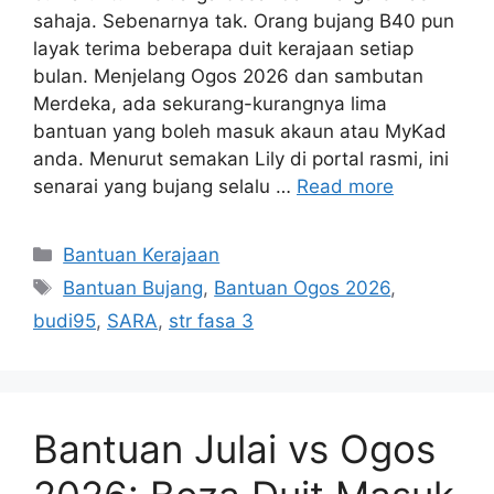
sahaja. Sebenarnya tak. Orang bujang B40 pun
layak terima beberapa duit kerajaan setiap
bulan. Menjelang Ogos 2026 dan sambutan
Merdeka, ada sekurang-kurangnya lima
bantuan yang boleh masuk akaun atau MyKad
anda. Menurut semakan Lily di portal rasmi, ini
senarai yang bujang selalu …
Read more
Categories
Bantuan Kerajaan
Tags
Bantuan Bujang
,
Bantuan Ogos 2026
,
budi95
,
SARA
,
str fasa 3
Bantuan Julai vs Ogos