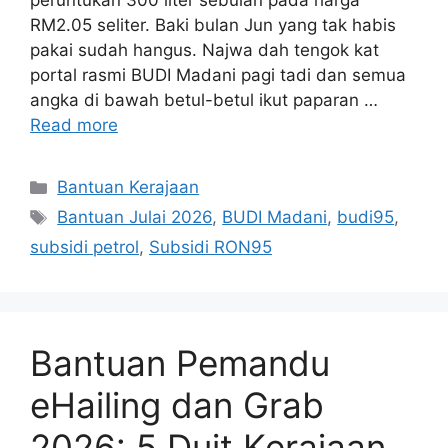
peruntukan 300 liter sebulan pada harga
RM2.05 seliter. Baki bulan Jun yang tak habis
pakai sudah hangus. Najwa dah tengok kat
portal rasmi BUDI Madani pagi tadi dan semua
angka di bawah betul-betul ikut paparan …
Read more
Categories
Bantuan Kerajaan
Tags
Bantuan Julai 2026
,
BUDI Madani
,
budi95
,
subsidi petrol
,
Subsidi RON95
Bantuan Pemandu
eHailing dan Grab
2026: 5 Duit Kerajaan