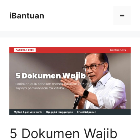
Skip
to
iBantuan
Menu
content
5 Dokumen Wajib