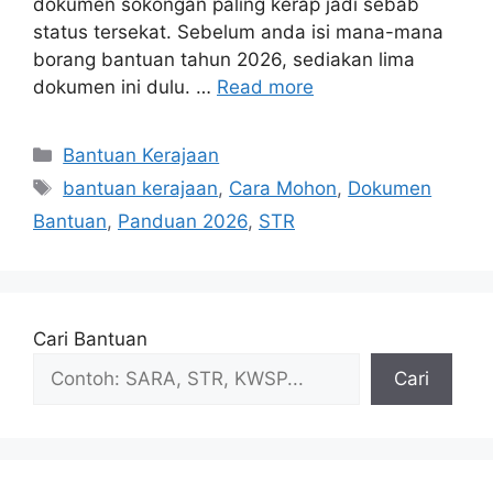
dokumen sokongan paling kerap jadi sebab
status tersekat. Sebelum anda isi mana-mana
borang bantuan tahun 2026, sediakan lima
dokumen ini dulu. …
Read more
Categories
Bantuan Kerajaan
Tags
bantuan kerajaan
,
Cara Mohon
,
Dokumen
Bantuan
,
Panduan 2026
,
STR
Cari Bantuan
Cari