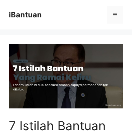
Skip
to
iBantuan
Menu
content
7 Istilah Bantuan