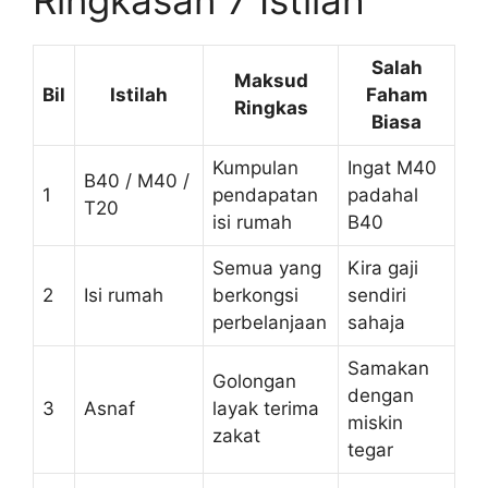
Ringkasan 7 Istilah
Salah
Maksud
Bil
Istilah
Faham
Ringkas
Biasa
Kumpulan
Ingat M40
B40 / M40 /
1
pendapatan
padahal
T20
isi rumah
B40
Semua yang
Kira gaji
2
Isi rumah
berkongsi
sendiri
perbelanjaan
sahaja
Samakan
Golongan
dengan
3
Asnaf
layak terima
miskin
zakat
tegar