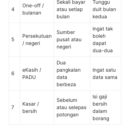
Sekali bayar
Tunggu
One-off /
4
atau setiap
duit bulan
bulanan
bulan
kedua
Ingat tak
Sumber
Persekutuan
boleh
5
pusat atau
/ negeri
dapat
negeri
dua-dua
Dua
eKasih /
pangkalan
Ingat satu
6
PADU
data
data sama
berbeza
Isi gaji
Sebelum
Kasar /
bersih
7
atau selepas
bersih
dalam
potongan
borang