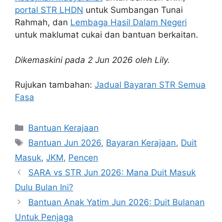
portal STR LHDN
untuk Sumbangan Tunai
Rahmah, dan
Lembaga Hasil Dalam Negeri
untuk maklumat cukai dan bantuan berkaitan.
Dikemaskini pada 2 Jun 2026 oleh Lily.
Rujukan tambahan:
Jadual Bayaran STR Semua
Fasa
Categories
Bantuan Kerajaan
Tags
Bantuan Jun 2026
,
Bayaran Kerajaan
,
Duit
Masuk
,
JKM
,
Pencen
SARA vs STR Jun 2026: Mana Duit Masuk
Dulu Bulan Ini?
Bantuan Anak Yatim Jun 2026: Duit Bulanan
Untuk Penjaga