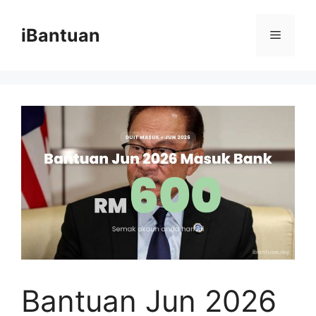
Skip
to
iBantuan
Menu
content
Bantuan Jun 2026