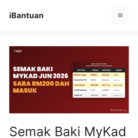
Skip
to
iBantuan
Menu
content
Semak Baki MyKad