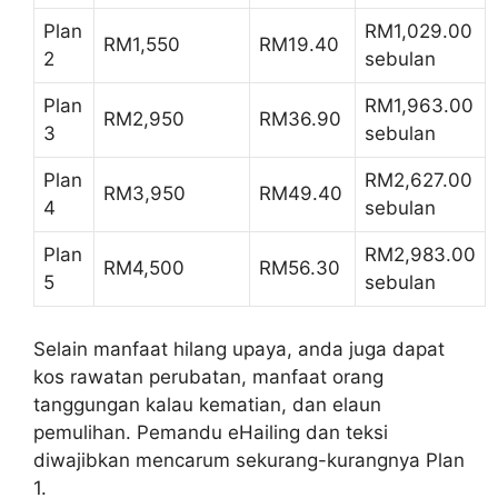
Plan
RM1,029.00
RM1,550
RM19.40
2
sebulan
Plan
RM1,963.00
RM2,950
RM36.90
3
sebulan
Plan
RM2,627.00
RM3,950
RM49.40
4
sebulan
Plan
RM2,983.00
RM4,500
RM56.30
5
sebulan
Selain manfaat hilang upaya, anda juga dapat
kos rawatan perubatan, manfaat orang
tanggungan kalau kematian, dan elaun
pemulihan. Pemandu eHailing dan teksi
diwajibkan mencarum sekurang-kurangnya Plan
1.