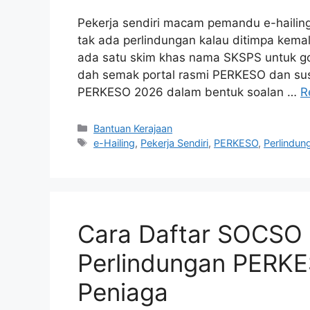
Pekerja sendiri macam pemandu e-hailing,
tak ada perlindungan kalau ditimpa kem
ada satu skim khas nama SKSPS untuk gol
dah semak portal rasmi PERKESO dan su
PERKESO 2026 dalam bentuk soalan …
R
Categories
Bantuan Kerajaan
Tags
e-Hailing
,
Pekerja Sendiri
,
PERKESO
,
Perlindun
Cara Daftar SOCSO P
Perlindungan PERKE
Peniaga