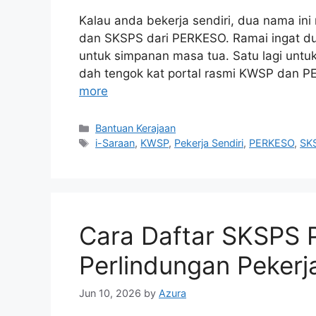
Kalau anda bekerja sendiri, dua nama in
dan SKSPS dari PERKESO. Ramai ingat du
untuk simpanan masa tua. Satu lagi untu
dah tengok kat portal rasmi KWSP dan PE
more
Categories
Bantuan Kerajaan
Tags
i-Saraan
,
KWSP
,
Pekerja Sendiri
,
PERKESO
,
SK
Cara Daftar SKSPS
Perlindungan Pekerj
Jun 10, 2026
by
Azura