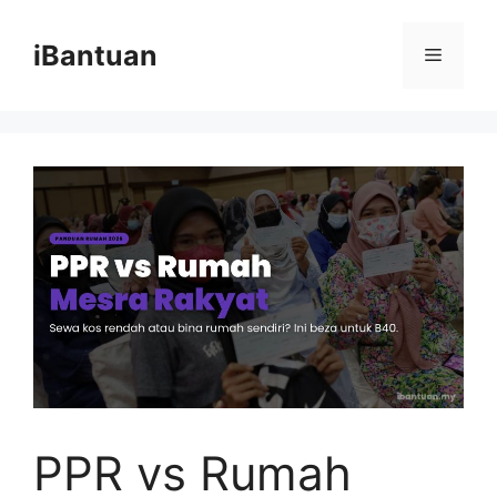
Skip
to
iBantuan
Menu
content
PPR vs Rumah