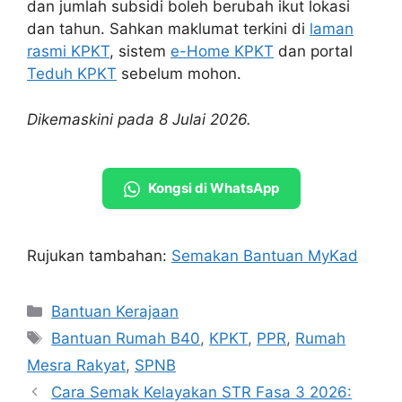
dan jumlah subsidi boleh berubah ikut lokasi
dan tahun. Sahkan maklumat terkini di
laman
rasmi KPKT
, sistem
e-Home KPKT
dan portal
Teduh KPKT
sebelum mohon.
Dikemaskini pada 8 Julai 2026.
Kongsi di WhatsApp
Rujukan tambahan:
Semakan Bantuan MyKad
Categories
Bantuan Kerajaan
Tags
Bantuan Rumah B40
,
KPKT
,
PPR
,
Rumah
Mesra Rakyat
,
SPNB
Cara Semak Kelayakan STR Fasa 3 2026: