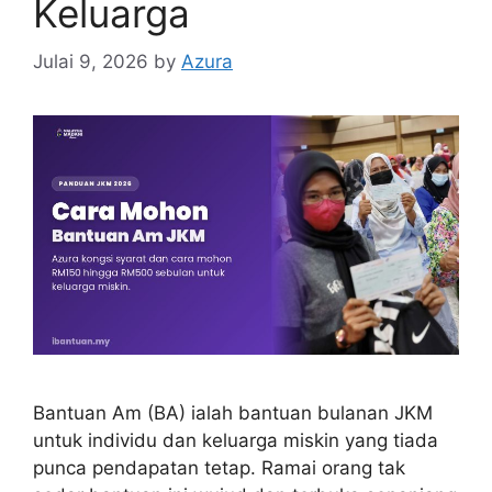
Keluarga
Julai 9, 2026
by
Azura
Bantuan Am (BA) ialah bantuan bulanan JKM
untuk individu dan keluarga miskin yang tiada
punca pendapatan tetap. Ramai orang tak