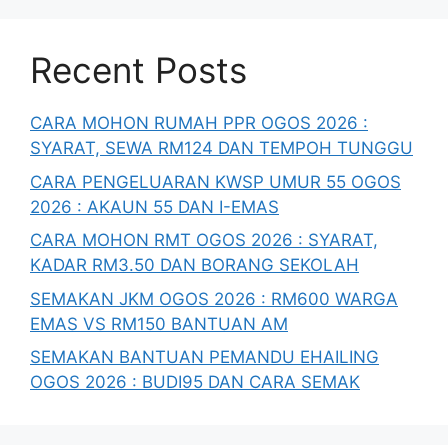
Recent Posts
CARA MOHON RUMAH PPR OGOS 2026 :
SYARAT, SEWA RM124 DAN TEMPOH TUNGGU
CARA PENGELUARAN KWSP UMUR 55 OGOS
2026 : AKAUN 55 DAN I-EMAS
CARA MOHON RMT OGOS 2026 : SYARAT,
KADAR RM3.50 DAN BORANG SEKOLAH
SEMAKAN JKM OGOS 2026 : RM600 WARGA
EMAS VS RM150 BANTUAN AM
SEMAKAN BANTUAN PEMANDU EHAILING
OGOS 2026 : BUDI95 DAN CARA SEMAK