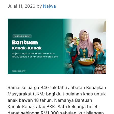
Julai 11, 2026
by
Najwa
Ramai keluarga B40 tak tahu Jabatan Kebajikan
Masyarakat (JKM) bagi duit bulanan khas untuk
anak bawah 18 tahun. Namanya Bantuan
Kanak-Kanak atau BKK. Satu keluarga boleh
dapat sehingga RM1,000 sebulan ikut bilangan