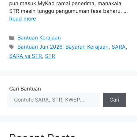
pun masuk MyKad ramai penerima, manakala
STR masih tunggu pengumuman fasa baharu. …
Read more
Categories
Bantuan Kerajaan
Tags
Bantuan Jun 2026
,
Bayaran Kerajaan
,
SARA
,
SARA vs STR
,
STR
Cari Bantuan
Cari