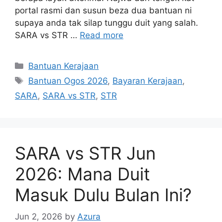
portal rasmi dan susun beza dua bantuan ni
supaya anda tak silap tunggu duit yang salah.
SARA vs STR …
Read more
Categories
Bantuan Kerajaan
Tags
Bantuan Ogos 2026
,
Bayaran Kerajaan
,
SARA
,
SARA vs STR
,
STR
SARA vs STR Jun
2026: Mana Duit
Masuk Dulu Bulan Ini?
Jun 2, 2026
by
Azura