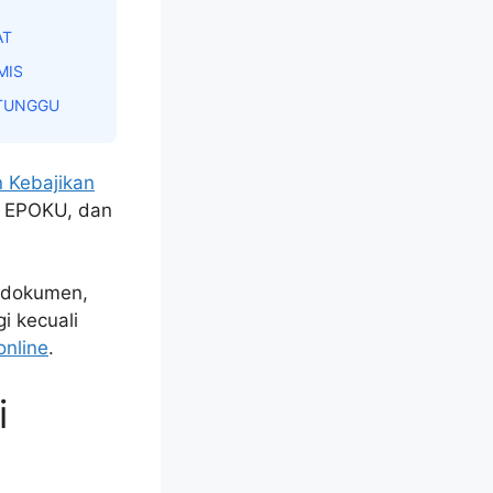
AT
MIS
 TUNGGU
 Kebajikan
, EPOKU, dan
d dokumen,
i kecuali
nline
.
i