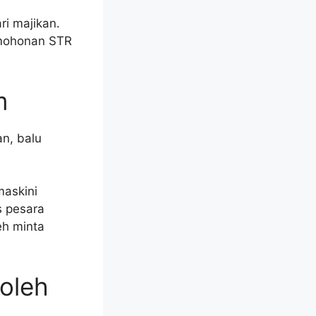
i majikan.
ermohonan STR
m
an, balu
maskini
s pesara
eh minta
Boleh