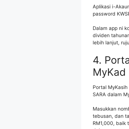
Aplikasi i-Aka
password KWSP.
Dalam app ni k
dividen tahunan
lebih lanjut, ru
4. Port
MyKad
Portal MyKasih
SARA dalam My
Masukkan nombo
tebusan, dan ta
RM1,000, baik t