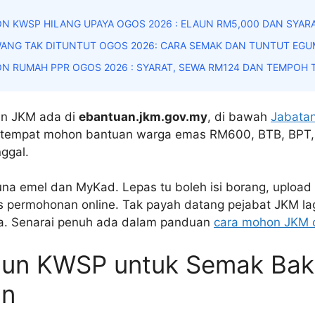
N KWSP HILANG UPAYA OGOS 2026 : ELAUN RM5,000 DAN SYAR
ANG TAK DITUNTUT OGOS 2026: CARA SEMAK DAN TUNTUT EGU
N RUMAH PPR OGOS 2026 : SYARAT, SEWA RM124 DAN TEMPOH
an JKM ada di
ebantuan.jkm.gov.my
, di bawah
Jabatan
i tempat mohon bantuan warga emas RM600, BTB, BPT
ggal.
una emel dan MyKad. Lepas tu boleh isi borang, uploa
s permohonan online. Tak payah datang pejabat JKM lag
a. Senarai penuh ada dalam panduan
cara mohon JKM o
kaun KWSP untuk Semak Bak
an