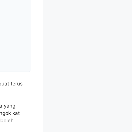
uat terus
da yang
ngok kat
 boleh