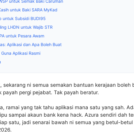
KWSP untuk Semak Baki Caruman
yKasih untuk Baki SARA MyKad
p untuk Subsidi BUDI95
Filing LHDN untuk Wajib STR
JPA untuk Pesara Awam
as: Aplikasi dan Apa Boleh Buat
 Guna Aplikasi Rasmi
m
k, sekarang ni semua semakan bantuan kerajaan boleh b
ak payah pergi pejabat. Tak payah beratur.
a, ramai yang tak tahu aplikasi mana satu yang sah. A
ipu sampai akaun bank kena hack. Azura sendiri dah te
tiap satu, jadi senarai bawah ni semua yang betul-betul
2026.