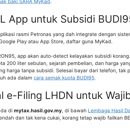
mak baki SARA MyKad
.
L App untuk Subsidi BUDI9
plikasi rasmi Petronas yang dah integrate dengan sist
Google Play atau App Store, daftar guna MyKad.
 RON95, app akan auto-detect kelayakan subsidi korang
ta 200 liter sebulan, sejarah pembelian, dan harga yan
g harga tanpa subsidi. Selesai bayar dari telefon, tak 
enuh ada dalam
cara semak kuota BUDI95
.
al e-Filing LHDN untuk Waji
 ada di
mytax.hasil.gov.my
, di bawah
Lembaga Hasil Da
endah dan tak kena cukai, korang tetap wajib failkan B