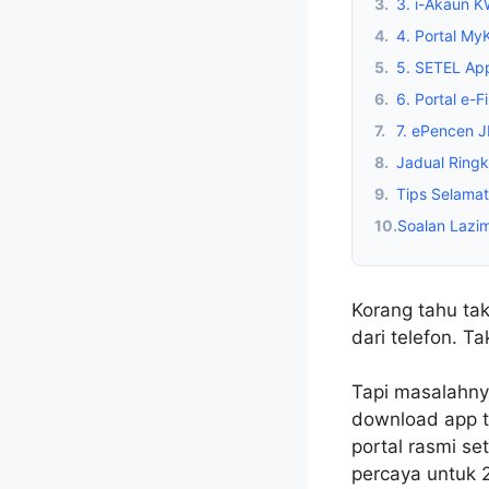
3.
3. i-Akaun 
4.
4. Portal M
5.
5. SETEL Ap
6.
6. Portal e-
7.
7. ePencen 
8.
Jadual Ringk
9.
Tips Selamat
10.
Soalan Lazi
Korang tahu ta
dari telefon. T
Tapi masalahny
download app t
portal rasmi se
percaya untuk 