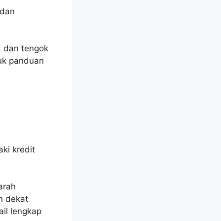
 dan
, dan tengok
tuk panduan
aki kredit
arah
h dekat
ail lengkap