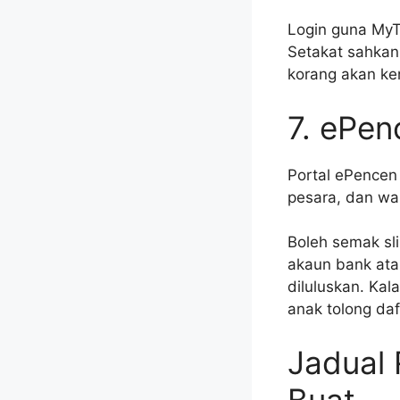
Login guna MyT
Setakat sahkan
korang akan ken
7. ePe
Portal ePencen
pesara, dan wa
Boleh semak sl
akaun bank atau
diluluskan. Kal
anak tolong daf
Jadual 
Buat