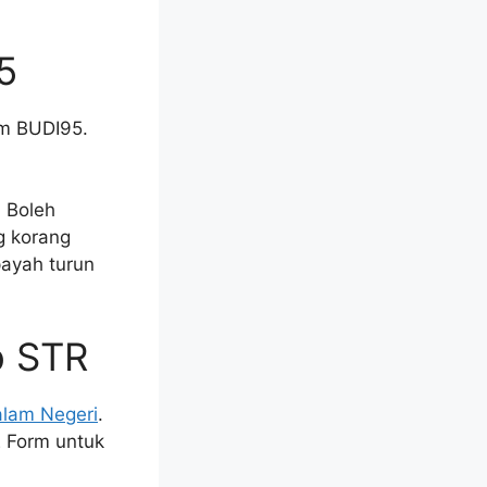
5
em BUDI95.
. Boleh
g korang
payah turun
b STR
lam Negeri
.
E Form untuk