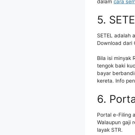
dalam
cara se
5. SETE
SETEL adalah a
Download dari 
Bila isi minyak
tengok baki kuo
bayar berbandin
kereta. Info p
6. Port
Portal e-Filing
Walaupun gaji r
layak STR.