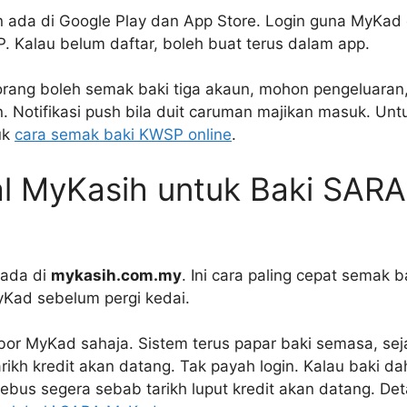
un ada di Google Play dan App Store. Login guna MyKad
 Kalau belum daftar, boleh buat terus dalam app.
orang boleh semak baki tiga akaun, mohon pengeluaran
. Notifikasi push bila duit caruman majikan masuk. Un
juk
cara semak baki KWSP online
.
al MyKasih untuk Baki SARA
 ada di
mykasih.com.my
. Ini cara paling cepat semak b
Kad sebelum pergi kedai.
r MyKad sahaja. Sistem terus papar baki semasa, sej
rikh kredit akan datang. Tak payah login. Kalau baki da
ebus segera sebab tarikh luput kredit akan datang. Det