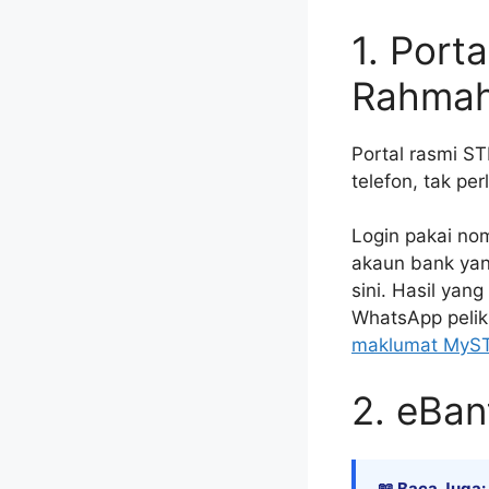
1. Port
Rahma
Portal rasmi S
telefon, tak perl
Login pakai no
akaun bank yan
sini. Hasil yan
WhatsApp pelik
maklumat MyS
2. eBa
📖 Baca Juga: