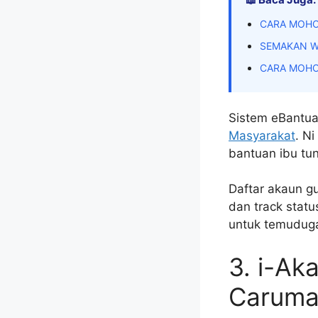
CARA MOHO
SEMAKAN W
CARA MOHO
Sistem eBantu
Masyarakat
. N
bantuan ibu tun
Daftar akaun g
dan track statu
untuk temudug
3. i-A
Carum