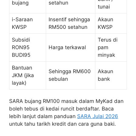
bujang
setahun
tunai
i-Saraan
Insentif sehingga
Akaun
KWSP
RM500 setahun
KWSP
Subsidi
Terus di
RON95
Harga terkawal
pam
BUDI95
minyak
Bantuan
Sehingga RM600
Akaun
JKM (jika
sebulan
bank
layak)
SARA bujang RM100 masuk dalam MyKad dan
boleh tebus di kedai runcit berdaftar. Baca
lebih lanjut dalam panduan
SARA Julai 2026
untuk tahu tarikh kredit dan cara guna baki.