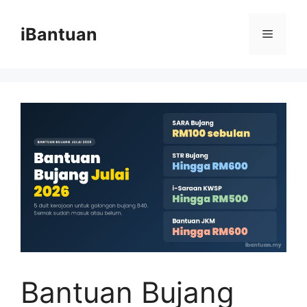
Skip
to
iBantuan
Menu
content
Bantuan Bujang