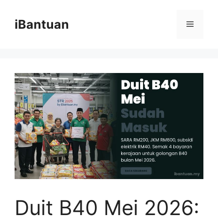
Skip
to
iBantuan
Menu
content
Duit B40 Mei 2026: