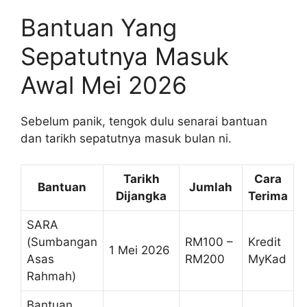
Bantuan Yang
Sepatutnya Masuk
Awal Mei 2026
Sebelum panik, tengok dulu senarai bantuan
dan tarikh sepatutnya masuk bulan ni.
Tarikh
Cara
Bantuan
Jumlah
Dijangka
Terima
SARA
(Sumbangan
RM100 –
Kredit
1 Mei 2026
Asas
RM200
MyKad
Rahmah)
Bantuan