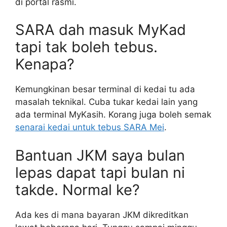
di portal rasmi.
SARA dah masuk MyKad
tapi tak boleh tebus.
Kenapa?
Kemungkinan besar terminal di kedai tu ada
masalah teknikal. Cuba tukar kedai lain yang
ada terminal MyKasih. Korang juga boleh semak
senarai kedai untuk tebus SARA Mei
.
Bantuan JKM saya bulan
lepas dapat tapi bulan ni
takde. Normal ke?
Ada kes di mana bayaran JKM dikreditkan