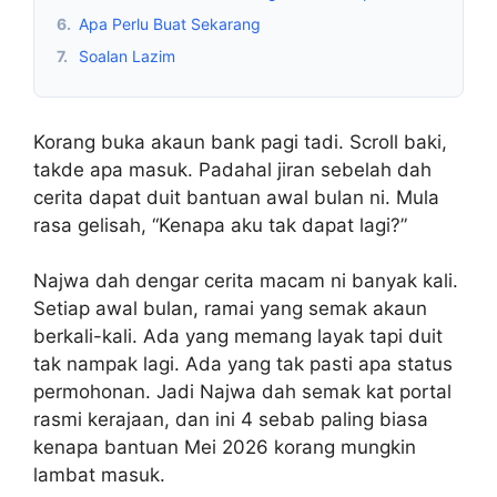
6.
Apa Perlu Buat Sekarang
7.
Soalan Lazim
Korang buka akaun bank pagi tadi. Scroll baki,
takde apa masuk. Padahal jiran sebelah dah
cerita dapat duit bantuan awal bulan ni. Mula
rasa gelisah, “Kenapa aku tak dapat lagi?”
Najwa dah dengar cerita macam ni banyak kali.
Setiap awal bulan, ramai yang semak akaun
berkali-kali. Ada yang memang layak tapi duit
tak nampak lagi. Ada yang tak pasti apa status
permohonan. Jadi Najwa dah semak kat portal
rasmi kerajaan, dan ini 4 sebab paling biasa
kenapa bantuan Mei 2026 korang mungkin
lambat masuk.