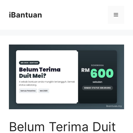
Skip
to
iBantuan
Menu
content
Belum Terima Duit