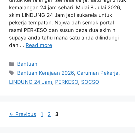
kemalangan 24 jam sehari. Mulai 8 Julai 2026,
skim LINDUNG 24 Jam jadi sukarela untuk
pekerja tempatan. Najwa dah semak portal
rasmi PERKESO dan susun beza dua skim ni
supaya anda tahu mana satu anda dilindungi
dan …
Read more
Categories
Bantuan
Tags
Bantuan Kerajaan 2026
,
Caruman Pekerja
,
LINDUNG 24 Jam
,
PERKESO
,
SOCSO
Page
Page
Page
←
Previous
1
2
3