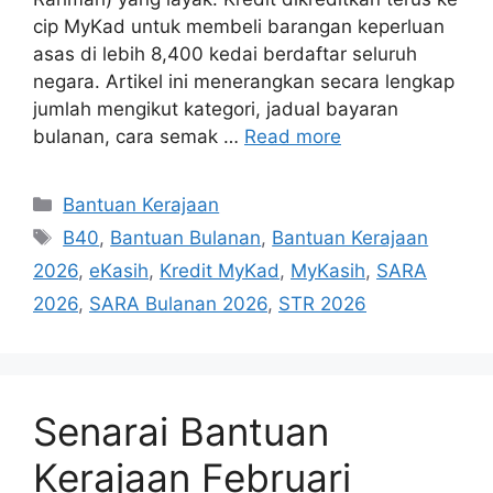
cip MyKad untuk membeli barangan keperluan
asas di lebih 8,400 kedai berdaftar seluruh
negara. Artikel ini menerangkan secara lengkap
jumlah mengikut kategori, jadual bayaran
bulanan, cara semak …
Read more
Categories
Bantuan Kerajaan
Tags
B40
,
Bantuan Bulanan
,
Bantuan Kerajaan
2026
,
eKasih
,
Kredit MyKad
,
MyKasih
,
SARA
2026
,
SARA Bulanan 2026
,
STR 2026
Senarai Bantuan
Kerajaan Februari