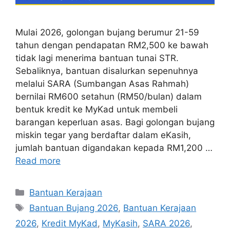
Mulai 2026, golongan bujang berumur 21-59
tahun dengan pendapatan RM2,500 ke bawah
tidak lagi menerima bantuan tunai STR.
Sebaliknya, bantuan disalurkan sepenuhnya
melalui SARA (Sumbangan Asas Rahmah)
bernilai RM600 setahun (RM50/bulan) dalam
bentuk kredit ke MyKad untuk membeli
barangan keperluan asas. Bagi golongan bujang
miskin tegar yang berdaftar dalam eKasih,
jumlah bantuan digandakan kepada RM1,200 …
Read more
Categories
Bantuan Kerajaan
Tags
Bantuan Bujang 2026
,
Bantuan Kerajaan
2026
,
Kredit MyKad
,
MyKasih
,
SARA 2026
,