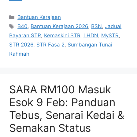
Categories
Bantuan Kerajaan
Tags
B40
,
Bantuan Kerajaan 2026
,
BSN
,
Jadual
Bayaran STR
,
Kemaskini STR
,
LHDN
,
MySTR
,
STR 2026
,
STR Fasa 2
,
Sumbangan Tunai
Rahmah
SARA RM100 Masuk
Esok 9 Feb: Panduan
Tebus, Senarai Kedai &
Semakan Status