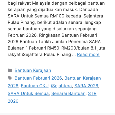
bagi rakyat Malaysia dengan pelbagai bantuan
kerajaan yang dijadualkan masuk. Daripada
SARA Untuk Semua RM100 kepada iSejahtera
Pulau Pinang, berikut adalah senarai lengkap
semua bantuan yang disalurkan sepanjang
Februari 2026. Ringkasan Bantuan Februari
2026 Bantuan Tarikh Jumlah Penerima SARA
Bulanan 1 Februari RM50-RM200/bulan 8.1 juta
rakyat iSejahtera Pulau Pinang …
Read more
Categories
Bantuan Kerajaan
Tags
Bantuan Februari 2026
,
Bantuan Kerajaan
2026
,
Bantuan OKU
,
iSejahtera
,
SARA 2026
,
SARA Untuk Semua
,
Senarai Bantuan
,
STR
2026