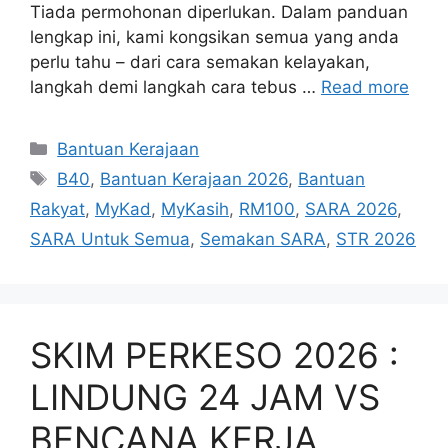
Tiada permohonan diperlukan. Dalam panduan
lengkap ini, kami kongsikan semua yang anda
perlu tahu – dari cara semakan kelayakan,
langkah demi langkah cara tebus …
Read more
Categories
Bantuan Kerajaan
Tags
B40
,
Bantuan Kerajaan 2026
,
Bantuan
Rakyat
,
MyKad
,
MyKasih
,
RM100
,
SARA 2026
,
SARA Untuk Semua
,
Semakan SARA
,
STR 2026
SKIM PERKESO 2026 :
LINDUNG 24 JAM VS
BENCANA KERJA,