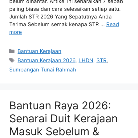
belum dihantar. Artikel ini senaraikan 7 sebab
paling biasa dan cara selesaikan setiap satu.
Jumlah STR 2026 Yang Sepatutnya Anda
Terima Sebelum semak kenapa STR …
Read
more
Categories
Bantuan Kerajaan
Tags
Bantuan Kerajaan 2026
,
LHDN
,
STR
,
Sumbangan Tunai Rahmah
Bantuan Raya 2026:
Senarai Duit Kerajaan
Masuk Sebelum &