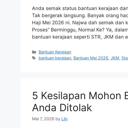
Anda semak status bantuan kerajaan da
Tak bergerak langsung. Banyak orang ha
Haji Mei 2026 ni. Najwa dah semak dan 
Proses” Berminggu, Normal Ke? Ya, dal
bantuan kerajaan seperti STR, JKM dan 
Categories
Bantuan Kerajaan
Tags
bantuan kerajaan
,
Bantuan Mei 2026
,
JKM
,
St
5 Kesilapan Mohon 
Anda Ditolak
Mei 7, 2026
by
Lily