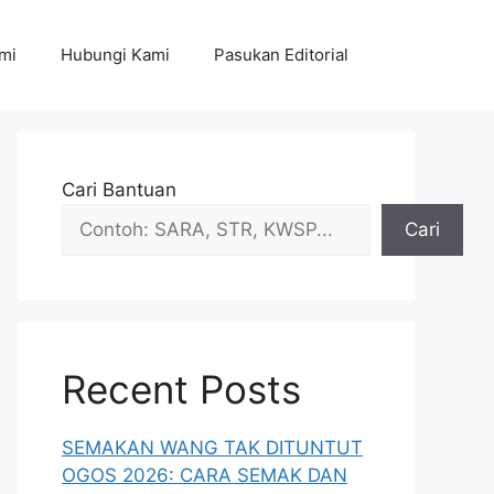
mi
Hubungi Kami
Pasukan Editorial
Cari Bantuan
Cari
Recent Posts
SEMAKAN WANG TAK DITUNTUT
OGOS 2026: CARA SEMAK DAN