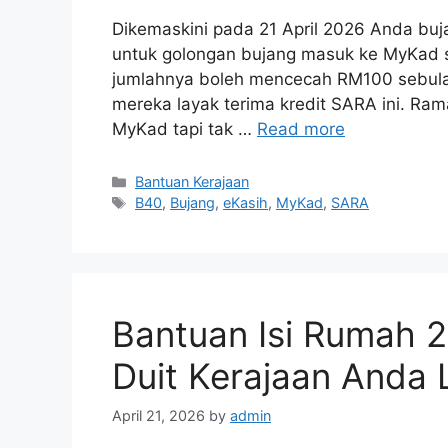
Dikemaskini pada 21 April 2026 Anda buj
untuk golongan bujang masuk ke MyKad s
jumlahnya boleh mencecah RM100 sebula
mereka layak terima kredit SARA ini. Ra
MyKad tapi tak …
Read more
Categories
Bantuan Kerajaan
Tags
B40
,
Bujang
,
eKasih
,
MyKad
,
SARA
Bantuan Isi Rumah 
Duit Kerajaan Anda 
April 21, 2026
by
admin