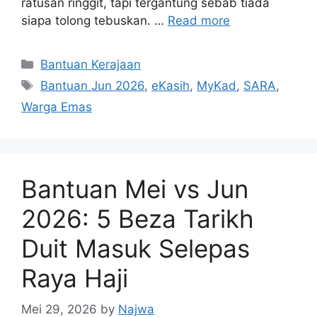
ratusan ringgit, tapi tergantung sebab tiada
siapa tolong tebuskan. …
Read more
Categories
Bantuan Kerajaan
Tags
Bantuan Jun 2026
,
eKasih
,
MyKad
,
SARA
,
Warga Emas
Bantuan Mei vs Jun
2026: 5 Beza Tarikh
Duit Masuk Selepas
Raya Haji
Mei 29, 2026
by
Najwa