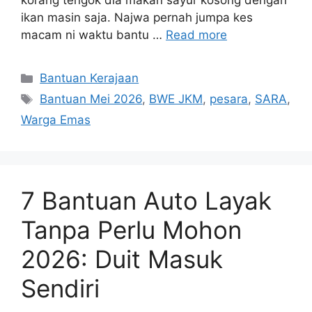
korang tengok dia makan sayur kosong dengan
ikan masin saja. Najwa pernah jumpa kes
macam ni waktu bantu …
Read more
Categories
Bantuan Kerajaan
Tags
Bantuan Mei 2026
,
BWE JKM
,
pesara
,
SARA
,
Warga Emas
7 Bantuan Auto Layak
Tanpa Perlu Mohon
2026: Duit Masuk
Sendiri