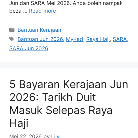
Jun dan SARA Mei 2026. Anda boleh nampak
beza …
Read more
Categories
Bantuan Kerajaan
Tags
Bantuan Jun 2026
,
MyKad
,
Raya Haji
,
SARA
,
SARA Jun 2026
5 Bayaran Kerajaan Jun
2026: Tarikh Duit
Masuk Selepas Raya
Haji
Mei 22, 2026
by
Lily