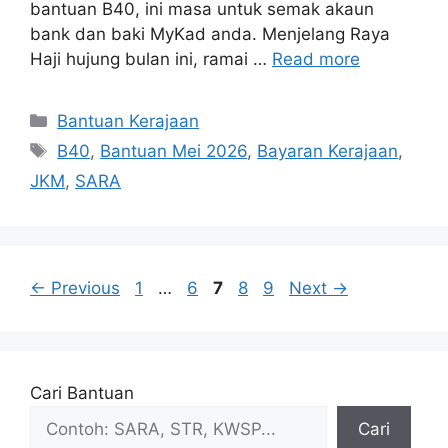
bantuan B40, ini masa untuk semak akaun
bank dan baki MyKad anda. Menjelang Raya
Haji hujung bulan ini, ramai …
Read more
Categories
Bantuan Kerajaan
Tags
B40
,
Bantuan Mei 2026
,
Bayaran Kerajaan
,
JKM
,
SARA
Page
Page
Page
Page
Page
←
Previous
1
…
6
7
8
9
Next
→
Cari Bantuan
Cari