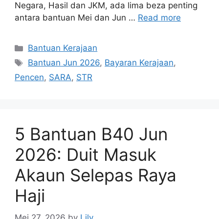
Negara, Hasil dan JKM, ada lima beza penting
antara bantuan Mei dan Jun …
Read more
Categories
Bantuan Kerajaan
Tags
Bantuan Jun 2026
,
Bayaran Kerajaan
,
Pencen
,
SARA
,
STR
5 Bantuan B40 Jun
2026: Duit Masuk
Akaun Selepas Raya
Haji
Mei 27, 2026
by
Lily