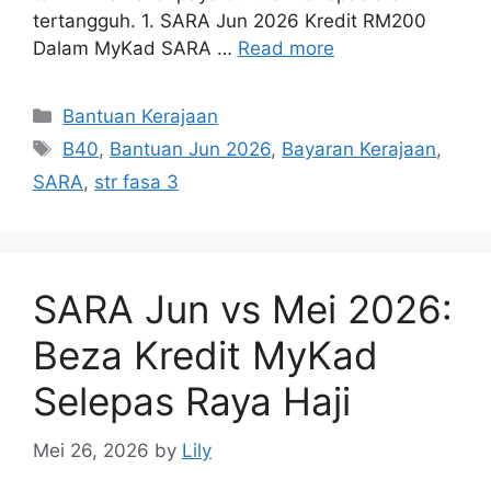
tertangguh. 1. SARA Jun 2026 Kredit RM200
Dalam MyKad SARA …
Read more
Categories
Bantuan Kerajaan
Tags
B40
,
Bantuan Jun 2026
,
Bayaran Kerajaan
,
SARA
,
str fasa 3
SARA Jun vs Mei 2026:
Beza Kredit MyKad
Selepas Raya Haji
Mei 26, 2026
by
Lily