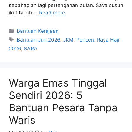
sebahagian lagi pertengahan bulan. Saya susun
ikut tarikh …
Read more
Categories
Bantuan Kerajaan
Tags
Bantuan Jun 2026
,
JKM
,
Pencen
,
Raya Haji
2026
,
SARA
Warga Emas Tinggal
Sendiri 2026: 5
Bantuan Pesara Tanpa
Waris